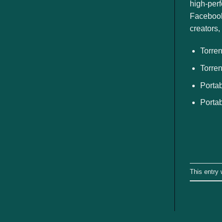
ngành
high-perf
Facebook 
creators,
Torren
Torre
Portab
Portab
This entry