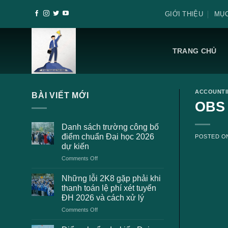
Skip
GIỚI THIỆU
MỤC
to
content
TRANG CHỦ
ACCOUNT
BÀI VIẾT MỚI
OBS 
Danh sách trường công bố
điểm chuẩn Đại học 2026
POSTED 
dự kiến
on
Comments Off
Danh
sách
Những lỗi 2K8 gặp phải khi
trường
thanh toán lệ phí xét tuyển
công
ĐH 2026 và cách xử lý
bố
on
Comments Off
điểm
Những
chuẩn
lỗi
Đại