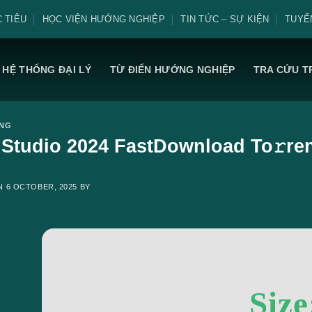
 TIÊU
HỌC VIỆN HƯỚNG NGHIỆP
TIN TỨC – SỰ KIỆN
TUYỂ
HỆ THỐNG ĐẠI LÝ
TỪ ĐIỂN HƯỚNG NGHIỆP
TRA CỨU T
ING
Studio 2024 FastDownload To𝚛ren
ON
6 OCTOBER, 2025
BY
Size