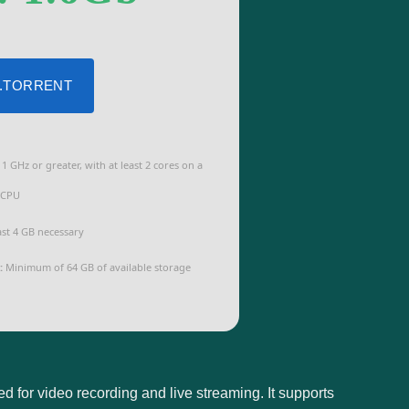
 .TORRENT
1 GHz or greater, with at least 2 cores on a
 CPU
ast 4 GB necessary
:
Minimum of 64 GB of available storage
for video recording and live streaming. It supports