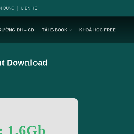
N DỤNG
LIÊN HỆ
RƯỜNG ĐH – CĐ
TẢI E-BOOK
KHOÁ HỌC FREE
t Dow𝚗l𝚘ad
: 1.6Gb