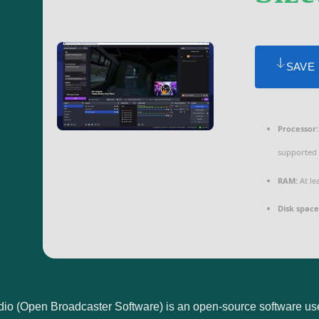
SAVE
Processor:
supported
RAM:
At le
Disk space
o (Open Broadcaster Software) is an open-source software used 