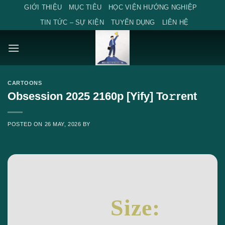
Skip
GIỚI THIỆU
MỤC TIÊU
HỌC VIỆN HƯỚNG NGHIỆP
to
TIN TỨC – SỰ KIỆN
TUYỂN DỤNG
LIÊN HỆ
content
CARTOONS
Obsession 2025 2160p [Yify] To𝚛rent
POSTED ON
26 MAY, 2026
BY
Size: