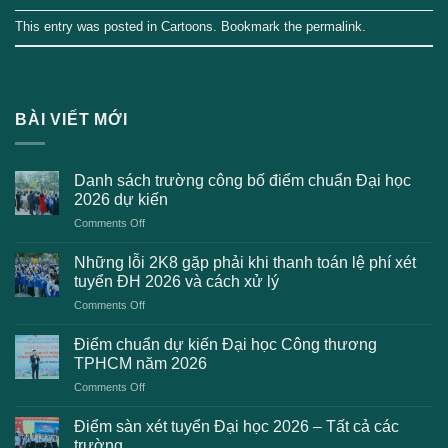
This entry was posted in
Cartoons
. Bookmark the
permalink
.
BÀI VIẾT MỚI
Danh sách trường công bố điểm chuẩn Đại học
2026 dự kiến
on
Comments Off
Danh
sách
Những lỗi 2K8 gặp phải khi thanh toán lệ phí xét
trường
tuyển ĐH 2026 và cách xử lý
công
on
Comments Off
bố
Những
điểm
lỗi
chuẩn
Điểm chuẩn dự kiến Đại học Công thương
2K8
Đại
TPHCM năm 2026
gặp
học
on
Comments Off
phải
2026
Điểm
khi
dự
chuẩn
thanh
Điểm sàn xét tuyển Đại học 2026 – Tất cả các
kiến
dự
toán
trường