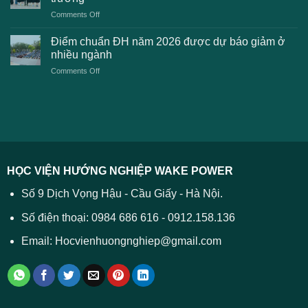
kiến
lệ
on
Comments Off
Đại
phí
Điểm
học
xét
sàn
Công
Điểm chuẩn ĐH năm 2026 được dự báo giảm ở
tuyển
xét
thương
nhiều ngành
ĐH
tuyển
TPHCM
2026
on
Comments Off
Đại
năm
và
Điểm
học
2026
cách
chuẩn
2026
xử
ĐH
–
lý
năm
Tất
2026
cả
được
các
dự
trường
báo
HỌC VIỆN HƯỚNG NGHIỆP WAKE POWER
giảm
ở
Số 9 Dịch Vọng Hậu - Cầu Giấy - Hà Nội.
nhiều
ngành
Số điện thoại: 0984 686 616 - 0912.158.136
Email: Hocvienhuongnghiep@gmail.com