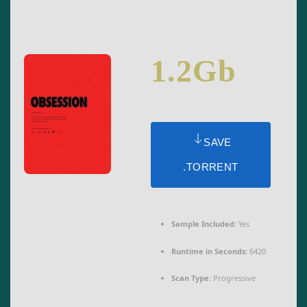
1.2Gb
SAVE
.TORRENT
Sample Included:
Yes
Runtime in Seconds:
6420
Scan Type:
Progressive