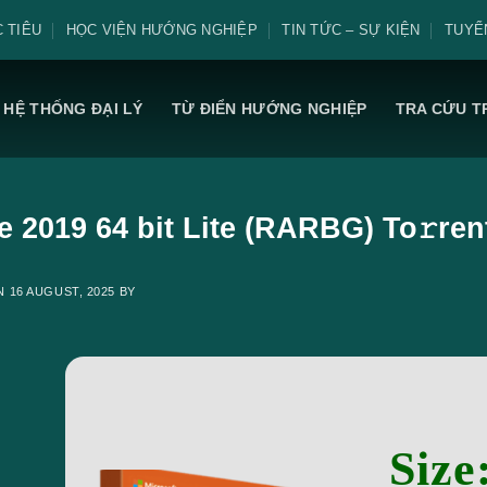
 TIÊU
HỌC VIỆN HƯỚNG NGHIỆP
TIN TỨC – SỰ KIỆN
TUYỂ
HỆ THỐNG ĐẠI LÝ
TỪ ĐIỂN HƯỚNG NGHIỆP
TRA CỨU T
e 2019 64 bit Lite (RARBG) To𝚛ren
ON
16 AUGUST, 2025
BY
Size