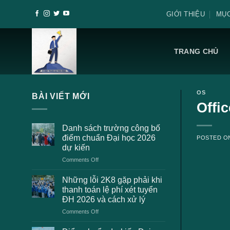
Skip
GIỚI THIỆU
MỤC
to
content
TRANG CHỦ
OS
BÀI VIẾT MỚI
Offic
Danh sách trường công bố
điểm chuẩn Đại học 2026
POSTED 
dự kiến
on
Comments Off
Danh
sách
Những lỗi 2K8 gặp phải khi
trường
thanh toán lệ phí xét tuyển
công
ĐH 2026 và cách xử lý
bố
on
Comments Off
điểm
Những
chuẩn
lỗi
Đại