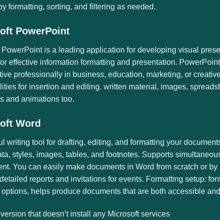
by formatting, sorting, and filtering as needed.
oft PowerPoint
 PowerPoint is a leading application for developing visual presen
for effective information formatting and presentation. PowerPoint
tive professionally in business, education, marketing, or creativ
lities for insertion and editing. written material, images, spread
ns and animations too.
oft Word
l writing tool for drafting, editing, and formatting your documen
ata, styles, images, tables, and footnotes. Supports simultaneous
t. You can easily make documents in Word from scratch or by us
o detailed reports and invitations for events. Formatting setup: fo
 options, helps produce documents that are both accessible and
 version that doesn’t install any Microsoft services