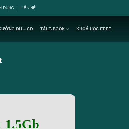
N DỤNG
LIÊN HỆ
RƯỜNG ĐH – CĐ
TẢI E-BOOK
KHOÁ HỌC FREE
t
: 1.5Gb