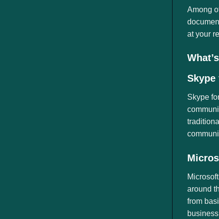
ngành
Among off
document
at your r
What’s
Skype 
Skype for
communica
tradition
communica
Micros
Microsoft
around th
from basi
business,