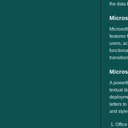
the data 
Micros
Microsoft
features 
users, ac
functiona
transitio
Micros
A powerfu
textual d
deploymen
letters t
and style
Office