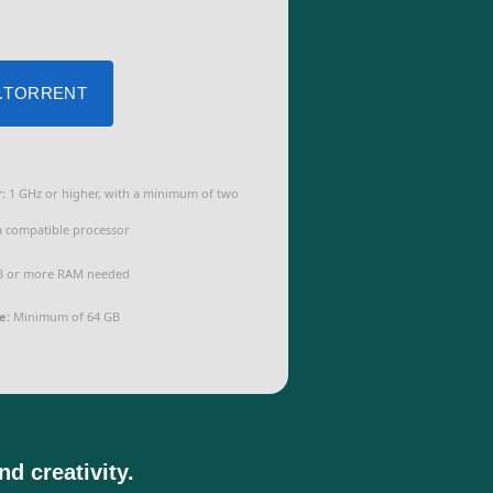
 .TORRENT
:
1 GHz or higher, with a minimum of two
a compatible processor
B or more RAM needed
e:
Minimum of 64 GB
nd creativity.