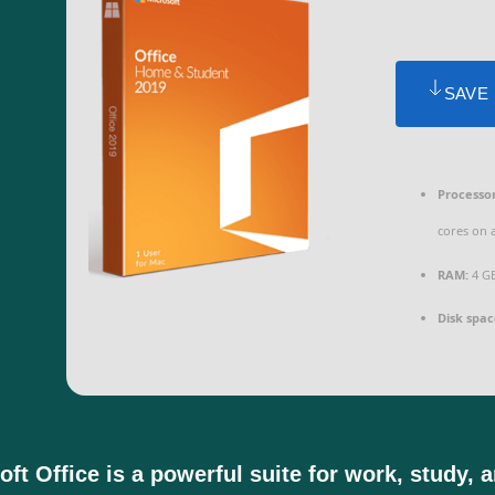
SAVE
Processor
cores on 
RAM:
4 G
Disk spac
ft Office is a powerful suite for work, study, a