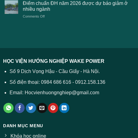
sàn
Công
Điểm chuẩn ĐH năm 2026 được dự báo giảm ở
tuyển
xét
thương
nhiều ngành
ĐH
tuyển
TPHCM
2026
on
Comments Off
Đại
năm
và
Điểm
học
2026
cách
chuẩn
2026
xử
ĐH
–
lý
năm
Tất
2026
cả
được
các
dự
trường
báo
HỌC VIỆN HƯỚNG NGHIỆP WAKE POWER
giảm
ở
Số 9 Dịch Vọng Hậu - Cầu Giấy - Hà Nội.
nhiều
ngành
Số điện thoại: 0984 686 616 - 0912.158.136
Email: Hocvienhuongnghiep@gmail.com
DANH MỤC MENU
Khóa học online