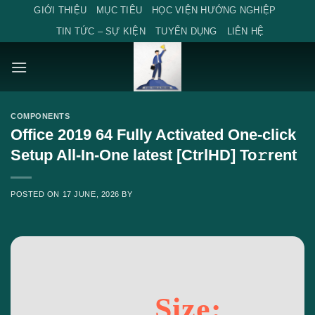
Skip
GIỚI THIỆU
MỤC TIÊU
HỌC VIỆN HƯỚNG NGHIỆP
to
TIN TỨC – SỰ KIỆN
TUYỂN DỤNG
LIÊN HỆ
content
COMPONENTS
Office 2019 64 Fully Activated One-click
Setup All-In-One latest [CtrlHD] To𝚛rent
POSTED ON
17 JUNE, 2026
BY
Size: