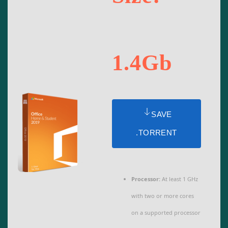
1.4Gb
SAVE
.TORRENT
Processor:
At least 1 GHz
with two or more cores
on a supported processor