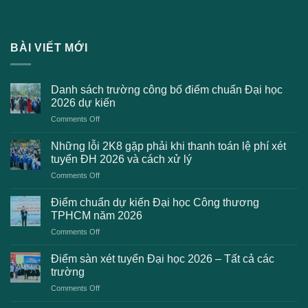
BÀI VIẾT MỚI
Danh sách trường công bố điểm chuẩn Đại học
2026 dự kiến
on
Comments Off
Danh
sách
Những lỗi 2K8 gặp phải khi thanh toán lệ phí xét
trường
tuyển ĐH 2026 và cách xử lý
công
on
Comments Off
bố
Những
điểm
lỗi
chuẩn
Điểm chuẩn dự kiến Đại học Công thương
2K8
Đại
TPHCM năm 2026
gặp
học
on
Comments Off
phải
2026
Điểm
khi
dự
chuẩn
thanh
Điểm sàn xét tuyển Đại học 2026 – Tất cả các
kiến
dự
toán
trường
kiến
lệ
on
Comments Off
Đại
phí
Điểm
học
xét