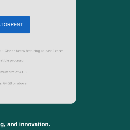
 .TORRENT
:
1 GHz or faster, featuring at least 2 cores
atible processor
mum size of 4 GB
e:
64 GB or above
ng, and innovation.