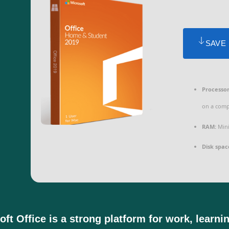
SAVE
Processor
on a comp
RAM:
Mini
Disk spac
oft Office is a strong platform for work, learni