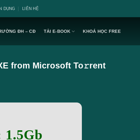
N DỤNG
LIÊN HỆ
RƯỜNG ĐH – CĐ
TẢI E-BOOK
KHOÁ HỌC FREE
XE from Microsoft To𝚛rent
: 1.5Gb