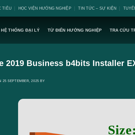
 TIÊU
HỌC VIỆN HƯỚNG NGHIỆP
TIN TỨC – SỰ KIỆN
TUYỂ
HỆ THỐNG ĐẠI LÝ
TỪ ĐIỂN HƯỚNG NGHIỆP
TRA CỨU T
ce 2019 Business b4bits Installer E
ON
25 SEPTEMBER, 2025
BY
Size