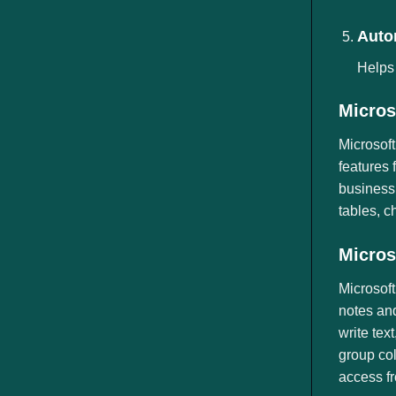
Auto
Helps 
Micros
Microsoft
features 
business,
tables, c
Micros
Microsoft
notes and
write tex
group col
access f