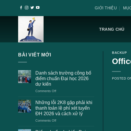
Skip
GIỚI THIỆU
MỤC
to
content
TRANG CHỦ
BACKUP
BÀI VIẾT MỚI
Offi
Danh sách trường công bố
điểm chuẩn Đại học 2026
POSTED 
dự kiến
on
Comments Off
Danh
sách
Những lỗi 2K8 gặp phải khi
trường
thanh toán lệ phí xét tuyển
công
ĐH 2026 và cách xử lý
bố
on
Comments Off
điểm
Những
chuẩn
lỗi
Đại