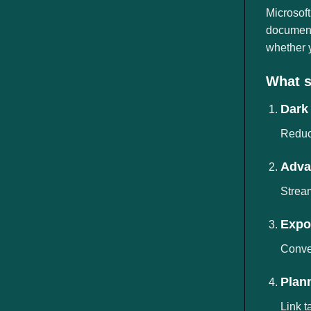
ngành
Microsoft
document,
whether y
What s
Dark
Reduce
Adva
Stream
Expor
Conver
Plann
Link t