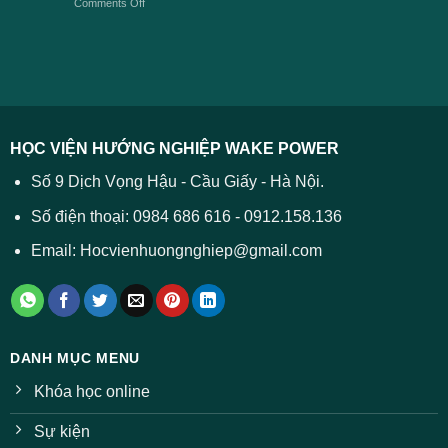
on
Comments Off
Đại
năm
và
Điểm
học
2026
cách
chuẩn
2026
xử
ĐH
–
lý
năm
Tất
2026
cả
được
các
dự
trường
báo
HỌC VIỆN HƯỚNG NGHIỆP WAKE POWER
giảm
ở
Số 9 Dịch Vọng Hậu - Cầu Giấy - Hà Nội.
nhiều
ngành
Số điện thoại: 0984 686 616 - 0912.158.136
Email: Hocvienhuongnghiep@gmail.com
DANH MỤC MENU
Khóa học online
Sự kiện