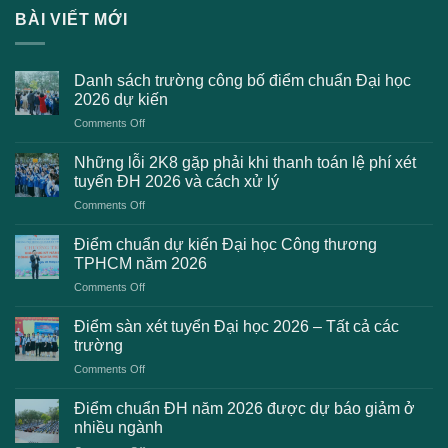
BÀI VIẾT MỚI
Danh sách trường công bố điểm chuẩn Đại học
2026 dự kiến
on
Comments Off
Danh
sách
Những lỗi 2K8 gặp phải khi thanh toán lệ phí xét
trường
tuyển ĐH 2026 và cách xử lý
công
on
Comments Off
bố
Những
điểm
lỗi
chuẩn
Điểm chuẩn dự kiến Đại học Công thương
2K8
Đại
TPHCM năm 2026
gặp
học
on
Comments Off
phải
2026
Điểm
khi
dự
chuẩn
thanh
Điểm sàn xét tuyển Đại học 2026 – Tất cả các
kiến
dự
toán
trường
kiến
lệ
on
Comments Off
Đại
phí
Điểm
học
xét
sàn
Công
Điểm chuẩn ĐH năm 2026 được dự báo giảm ở
tuyển
xét
thương
nhiều ngành
ĐH
tuyển
TPHCM
2026