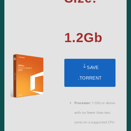
1.2Gb
SAVE
.TORRENT
Processor:
1 GHz or above
with no fewer than two
cores on a supported CPU