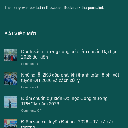
This entry was posted in
Browsers
. Bookmark the
permalink
.
BÀI VIẾT MỚI
Danh sách trường công bố điểm chuẩn Đại học
2026 dự kiến
on
Comments Off
Danh
sách
Những lỗi 2K8 gặp phải khi thanh toán lệ phí xét
trường
tuyển ĐH 2026 và cách xử lý
công
on
Comments Off
bố
Những
điểm
lỗi
chuẩn
Điểm chuẩn dự kiến Đại học Công thương
2K8
Đại
TPHCM năm 2026
gặp
học
on
Comments Off
phải
2026
Điểm
khi
dự
chuẩn
thanh
Điểm sàn xét tuyển Đại học 2026 – Tất cả các
kiến
dự
toán
trường