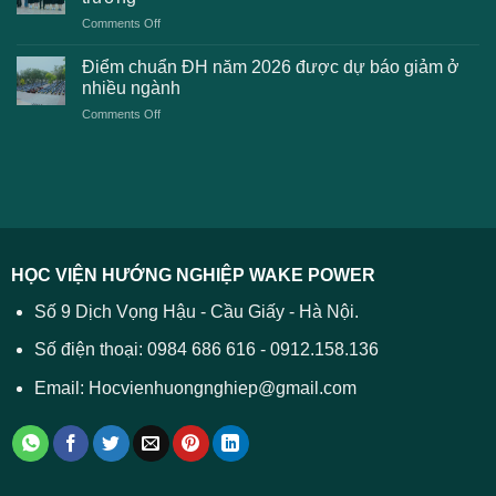
kiến
lệ
on
Comments Off
Đại
phí
Điểm
học
xét
sàn
Công
Điểm chuẩn ĐH năm 2026 được dự báo giảm ở
tuyển
xét
thương
nhiều ngành
ĐH
tuyển
TPHCM
2026
on
Comments Off
Đại
năm
và
Điểm
học
2026
cách
chuẩn
2026
xử
ĐH
–
lý
năm
Tất
2026
cả
được
các
dự
trường
báo
HỌC VIỆN HƯỚNG NGHIỆP WAKE POWER
giảm
ở
Số 9 Dịch Vọng Hậu - Cầu Giấy - Hà Nội.
nhiều
ngành
Số điện thoại: 0984 686 616 - 0912.158.136
Email: Hocvienhuongnghiep@gmail.com