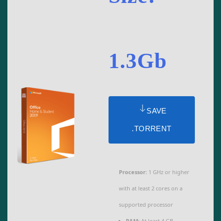
1.3Gb
SAVE
.TORRENT
Processor:
1 GHz or higher
with at least 2 cores on a
supported processor
RAM:
At least 4 GB