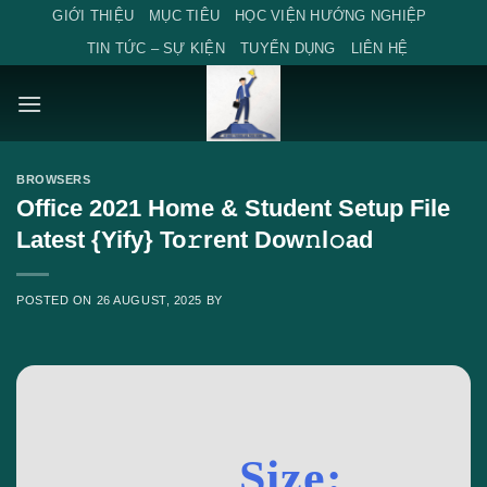
Skip
GIỚI THIỆU
MỤC TIÊU
HỌC VIỆN HƯỚNG NGHIỆP
to
TIN TỨC – SỰ KIỆN
TUYỂN DỤNG
LIÊN HỆ
content
BROWSERS
Office 2021 Home & Student Setup File
Latest {Yify} To𝚛rent Dow𝚗l𝚘ad
POSTED ON
26 AUGUST, 2025
BY
Size: