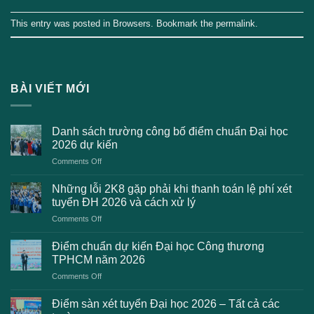
This entry was posted in
Browsers
. Bookmark the
permalink
.
BÀI VIẾT MỚI
Danh sách trường công bố điểm chuẩn Đại học
2026 dự kiến
on
Comments Off
Danh
sách
Những lỗi 2K8 gặp phải khi thanh toán lệ phí xét
trường
tuyển ĐH 2026 và cách xử lý
công
on
Comments Off
bố
Những
điểm
lỗi
chuẩn
Điểm chuẩn dự kiến Đại học Công thương
2K8
Đại
TPHCM năm 2026
gặp
học
on
Comments Off
phải
2026
Điểm
khi
dự
chuẩn
thanh
Điểm sàn xét tuyển Đại học 2026 – Tất cả các
kiến
dự
toán