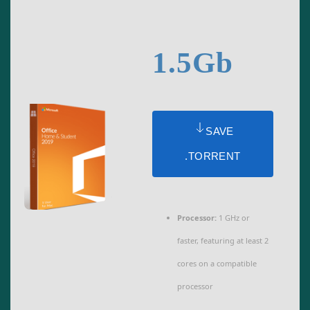
1.5Gb
SAVE
.TORRENT
Processor:
1 GHz or
faster, featuring at least 2
cores on a compatible
processor