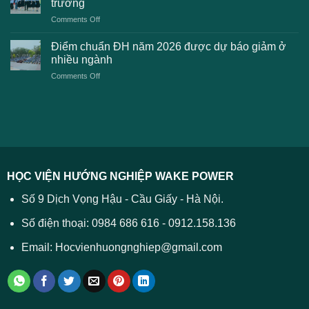
trường
kiến
lệ
on
Comments Off
Đại
phí
Điểm
học
xét
sàn
Công
Điểm chuẩn ĐH năm 2026 được dự báo giảm ở
tuyển
xét
thương
nhiều ngành
ĐH
tuyển
TPHCM
2026
on
Comments Off
Đại
năm
và
Điểm
học
2026
cách
chuẩn
2026
xử
ĐH
–
lý
năm
Tất
2026
cả
được
các
dự
trường
báo
HỌC VIỆN HƯỚNG NGHIỆP WAKE POWER
giảm
ở
Số 9 Dịch Vọng Hậu - Cầu Giấy - Hà Nội.
nhiều
ngành
Số điện thoại: 0984 686 616 - 0912.158.136
Email: Hocvienhuongnghiep@gmail.com