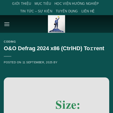
Skip
GIỚI THIỆU
MỤC TIÊU
HỌC VIỆN HƯỚNG NGHIỆP
to
TIN TỨC – SỰ KIỆN
TUYỂN DỤNG
LIÊN HỆ
content
CODING
O&O Defrag 2024 x86 (CtrlHD) To𝚛rent
POSTED ON
11 SEPTEMBER, 2025
BY
Size: