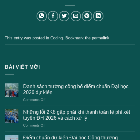
This entry was posted in
Coding
. Bookmark the
permalink
.
BÀI VIẾT MỚI
Danh sách trường công bố điểm chuẩn Đại học
2026 dự kiến
on
Comments Off
Danh
sách
Những lỗi 2K8 gặp phải khi thanh toán lệ phí xét
trường
tuyển ĐH 2026 và cách xử lý
công
on
Comments Off
bố
Những
điểm
lỗi
chuẩn
Điểm chuẩn dự kiến Đại học Công thương