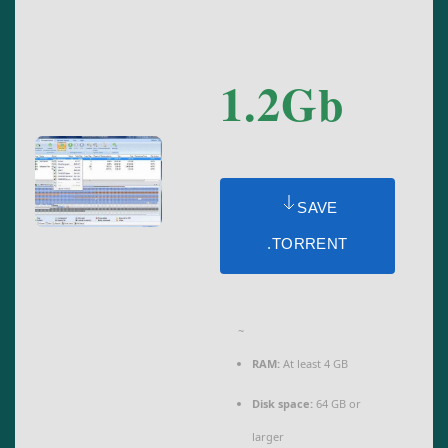
1.2Gb
SAVE
.TORRENT
~
RAM:
At least 4 GB
Disk space:
64 GB or
larger