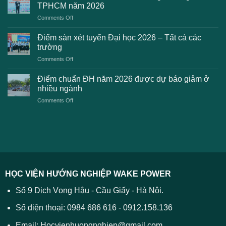
2K8
Đại
TPHCM năm 2026
gặp
học
on
Comments Off
phải
2026
Điểm
khi
dự
chuẩn
thanh
Điểm sàn xét tuyển Đại học 2026 – Tất cả các
kiến
dự
toán
trường
kiến
lệ
on
Comments Off
Đại
phí
Điểm
học
xét
sàn
Công
Điểm chuẩn ĐH năm 2026 được dự báo giảm ở
tuyển
xét
thương
nhiều ngành
ĐH
tuyển
TPHCM
2026
on
Comments Off
Đại
năm
và
Điểm
học
2026
cách
chuẩn
2026
xử
ĐH
–
lý
năm
Tất
2026
cả
được
các
dự
trường
báo
HỌC VIỆN HƯỚNG NGHIỆP WAKE POWER
giảm
ở
Số 9 Dịch Vọng Hậu - Cầu Giấy - Hà Nội.
nhiều
ngành
Số điện thoại: 0984 686 616 - 0912.158.136
Email: Hocvienhuongnghiep@gmail.com