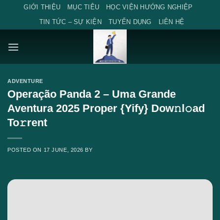
Skip
GIỚI THIỆU
MỤC TIÊU
HỌC VIỆN HƯỚNG NGHIỆP
to
TIN TỨC – SỰ KIỆN
TUYỂN DỤNG
LIÊN HỆ
content
ADVENTURE
Operação Panda 2 – Uma Grande
Aventura 2025 Proper {Yify} Dow𝚗l𝚘ad
To𝚛rent
POSTED ON
17 JUNE, 2026
BY