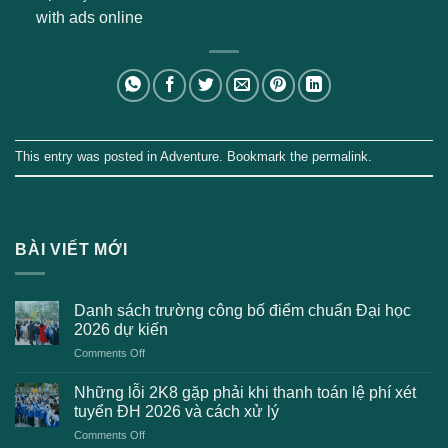
with ads online
This entry was posted in
Adventure
. Bookmark the
permalink
.
BÀI VIẾT MỚI
Danh sách trường công bố điểm chuẩn Đại học
2026 dự kiến
on
Comments Off
Danh
sách
Những lỗi 2K8 gặp phải khi thanh toán lệ phí xét
trường
tuyển ĐH 2026 và cách xử lý
công
on
Comments Off
bố