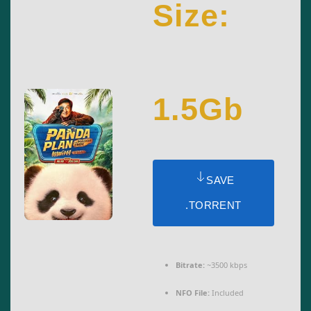
Size:
1.5Gb
SAVE
.TORRENT
Bitrate:
~3500 kbps
NFO File:
Included