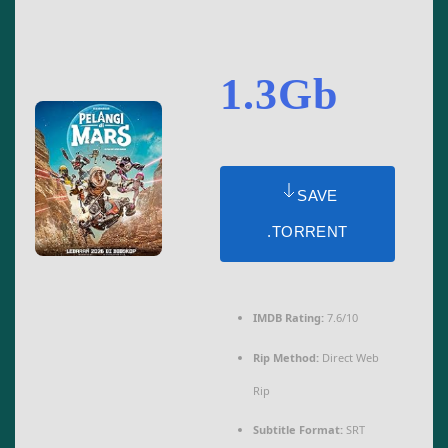
1.3Gb
SAVE
.TORRENT
IMDB Rating:
7.6/10
Rip Method:
Direct Web
Rip
Subtitle Format:
SRT