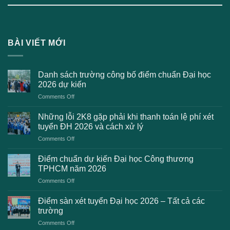
BÀI VIẾT MỚI
Danh sách trường công bố điểm chuẩn Đại học
2026 dự kiến
on
Comments Off
Danh
sách
Những lỗi 2K8 gặp phải khi thanh toán lệ phí xét
trường
tuyển ĐH 2026 và cách xử lý
công
on
Comments Off
bố
Những
điểm
lỗi
chuẩn
Điểm chuẩn dự kiến Đại học Công thương
2K8
Đại
TPHCM năm 2026
gặp
học
on
Comments Off
phải
2026
Điểm
khi
dự
chuẩn
thanh
Điểm sàn xét tuyển Đại học 2026 – Tất cả các
kiến
dự
toán
trường
kiến
lệ
on
Comments Off
Đại
phí