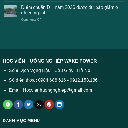
Điểm
học
xét
sàn
Công
Điểm chuẩn ĐH năm 2026 được dự báo giảm ở
tuyển
xét
thương
nhiều ngành
ĐH
tuyển
TPHCM
2026
on
Comments Off
Đại
năm
và
Điểm
học
2026
cách
chuẩn
2026
xử
ĐH
–
lý
năm
Tất
2026
cả
được
các
dự
trường
báo
HỌC VIỆN HƯỚNG NGHIỆP WAKE POWER
giảm
ở
Số 9 Dịch Vọng Hậu - Cầu Giấy - Hà Nội.
nhiều
ngành
Số điện thoại: 0984 686 616 - 0912.158.136
Email: Hocvienhuongnghiep@gmail.com
DANH MỤC MENU