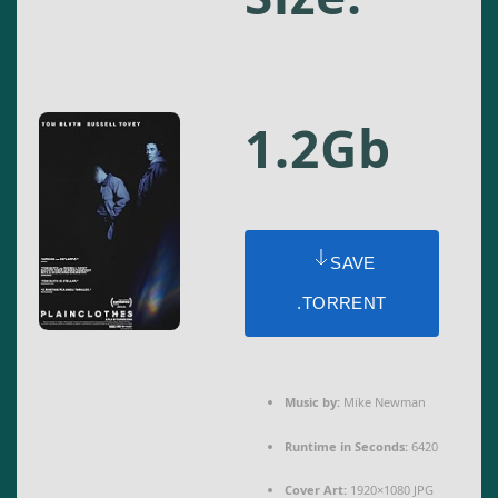
1.2Gb
SAVE
.TORRENT
Music by:
Mike Newman
Runtime in Seconds:
6420
Cover Art:
1920×1080 JPG