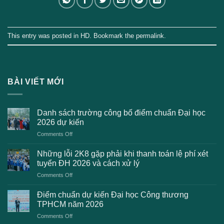
This entry was posted in
HD
. Bookmark the
permalink
.
BÀI VIẾT MỚI
Danh sách trường công bố điểm chuẩn Đại học
2026 dự kiến
on
Comments Off
Danh
sách
Những lỗi 2K8 gặp phải khi thanh toán lệ phí xét
trường
tuyển ĐH 2026 và cách xử lý
công
on
Comments Off
bố
Những
điểm
lỗi
chuẩn
Điểm chuẩn dự kiến Đại học Công thương
2K8
Đại
TPHCM năm 2026
gặp
học
on
Comments Off
phải
2026
Điểm