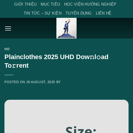
Skip
GIỚI THIỆU
MỤC TIÊU
HỌC VIỆN HƯỚNG NGHIỆP
to
TIN TỨC – SỰ KIỆN
TUYỂN DỤNG
LIÊN HỆ
content
HD
Plainclothes 2025 UHD Dow𝚗l𝚘ad
To𝚛rent
POSTED ON
26 AUGUST, 2025
BY
Size: