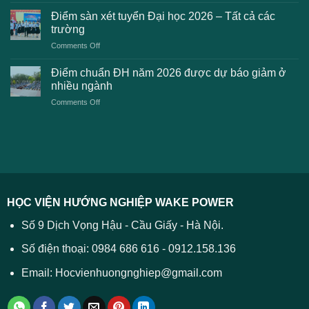
khi
dự
chuẩn
thanh
Điểm sàn xét tuyển Đại học 2026 – Tất cả các
kiến
dự
toán
trường
kiến
lệ
on
Comments Off
Đại
phí
Điểm
học
xét
sàn
Công
Điểm chuẩn ĐH năm 2026 được dự báo giảm ở
tuyển
xét
thương
nhiều ngành
ĐH
tuyển
TPHCM
2026
on
Comments Off
Đại
năm
và
Điểm
học
2026
cách
chuẩn
2026
xử
ĐH
–
lý
năm
Tất
2026
cả
được
các
dự
trường
báo
HỌC VIỆN HƯỚNG NGHIỆP WAKE POWER
giảm
ở
Số 9 Dịch Vọng Hậu - Cầu Giấy - Hà Nội.
nhiều
ngành
Số điện thoại: 0984 686 616 - 0912.158.136
Email: Hocvienhuongnghiep@gmail.com