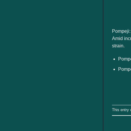
ngành
Pompeji:
Amid incr
strain.
Pompej
Pompej
This entry