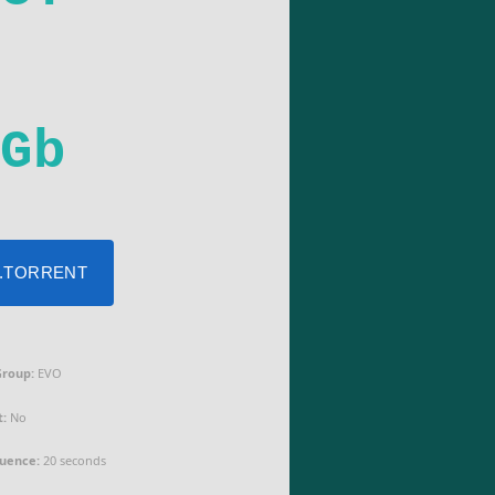
Gb
 .TORRENT
Group:
EVO
:
No
quence:
20 seconds