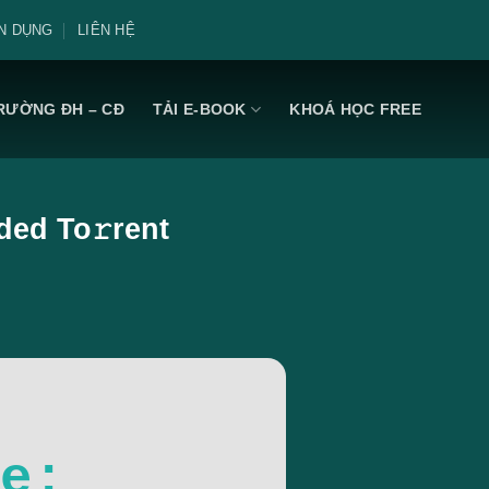
N DỤNG
LIÊN HỆ
RƯỜNG ĐH – CĐ
TẢI E-BOOK
KHOÁ HỌC FREE
ded To𝚛rent
e: