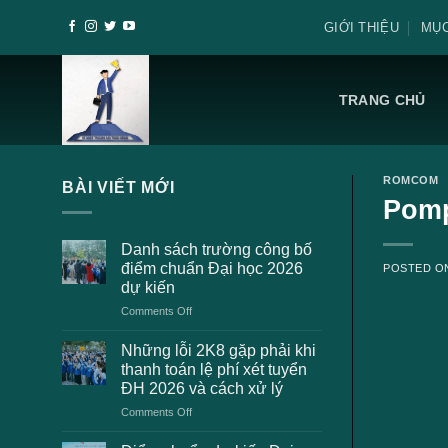
Skip
GIỚI THIỆU
MỤC
to
content
TRANG CHỦ
ROMCOM
BÀI VIẾT MỚI
Pomp
Danh sách trường công bố
điểm chuẩn Đại học 2026
POSTED 
dự kiến
on
Comments Off
Danh
sách
Những lỗi 2K8 gặp phải khi
trường
thanh toán lệ phí xét tuyển
công
ĐH 2026 và cách xử lý
bố
on
Comments Off
điểm
Những
chuẩn
lỗi
Đại