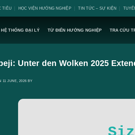
 TIÊU
HỌC VIỆN HƯỚNG NGHIỆP
TIN TỨC – SỰ KIỆN
TUYỂ
HỆ THỐNG ĐẠI LÝ
TỪ ĐIỂN HƯỚNG NGHIỆP
TRA CỨU T
eji: Unter den Wolken 2025 Exten
ON
11 JUNE, 2026
BY
Siz