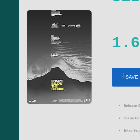
1.6
SAVE
Release 
Scene Cut
Intro Se