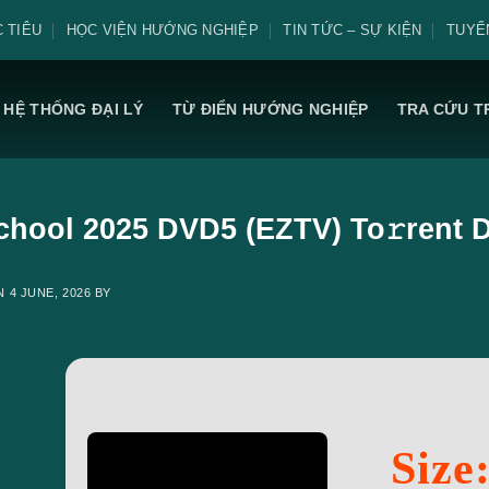
 TIÊU
HỌC VIỆN HƯỚNG NGHIỆP
TIN TỨC – SỰ KIỆN
TUYỂ
HỆ THỐNG ĐẠI LÝ
TỪ ĐIỂN HƯỚNG NGHIỆP
TRA CỨU T
chool 2025 DVD5 (EZTV) To𝚛rent D
ON
4 JUNE, 2026
BY
Size