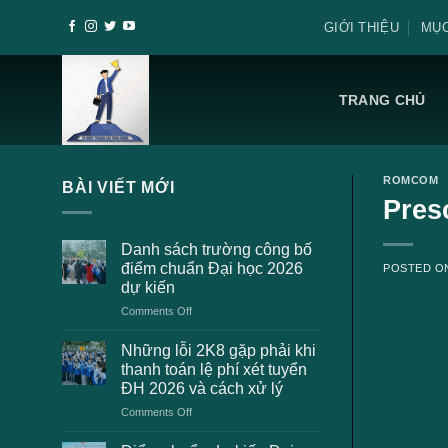
Skip
GIỚI THIỆU
MỤC
to
content
TRANG CHỦ
ROMCOM
BÀI VIẾT MỚI
Pres
Danh sách trường công bố
điểm chuẩn Đại học 2026
POSTED 
dự kiến
on
Comments Off
Danh
sách
Những lỗi 2K8 gặp phải khi
trường
thanh toán lệ phí xét tuyển
công
ĐH 2026 và cách xử lý
bố
on
Comments Off
điểm
Những
chuẩn
lỗi
Đại