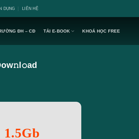
N DỤNG
LIÊN HỆ
RƯỜNG ĐH – CĐ
TẢI E-BOOK
KHOÁ HỌC FREE
ow𝚗l𝚘ad
: 1.5Gb