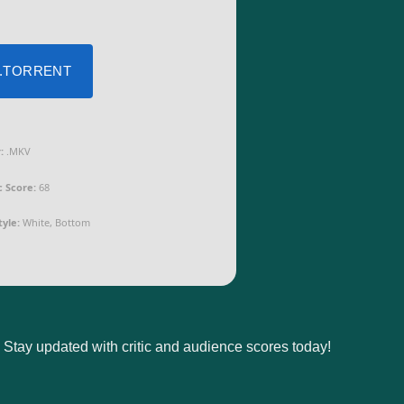
 .TORRENT
:
.MKV
c Score:
68
tyle:
White, Bottom
. Stay updated with critic and audience scores today!