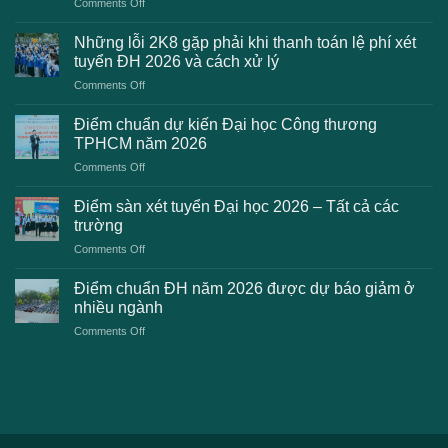
on
Comments Off
Danh
sách
Những lỗi 2K8 gặp phải khi thanh toán lệ phí xét
trường
tuyển ĐH 2026 và cách xử lý
công
on
Comments Off
bố
Những
điểm
lỗi
chuẩn
Điểm chuẩn dự kiến Đại học Công thương
2K8
Đại
TPHCM năm 2026
gặp
học
on
Comments Off
phải
2026
Điểm
khi
dự
chuẩn
thanh
Điểm sàn xét tuyển Đại học 2026 – Tất cả các
kiến
dự
toán
trường
kiến
lệ
on
Comments Off
Đại
phí
Điểm
học
xét
sàn
Công
Điểm chuẩn ĐH năm 2026 được dự báo giảm ở
tuyển
xét
thương
nhiều ngành
ĐH
tuyển
TPHCM
2026
on
Comments Off
Đại
năm
và
Điểm
học
2026
cách
chuẩn
2026
xử
ĐH
–
lý
năm
Tất
2026
cả
được
các