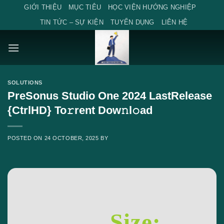
Skip
GIỚI THIỆU
MỤC TIÊU
HỌC VIỆN HƯỚNG NGHIỆP
to
TIN TỨC – SỰ KIỆN
TUYỂN DỤNG
LIÊN HỆ
content
SOLUTIONS
PreSonus Studio One 2024 LastRelease
{CtrlHD} To𝚛rent Dow𝚗l𝚘ad
POSTED ON
24 OCTOBER, 2025
BY
Size: