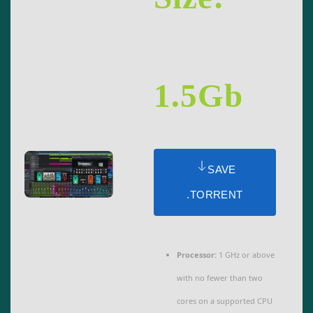
1.5Gb
SAVE
.TORRENT
Processor:
1 GHz or above
with no fewer than two
cores on a supported CPU