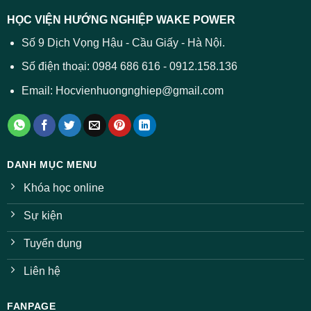
dự
trường
báo
HỌC VIỆN HƯỚNG NGHIỆP WAKE POWER
giảm
ở
Số 9 Dịch Vọng Hậu - Cầu Giấy - Hà Nội.
nhiều
ngành
Số điện thoại: 0984 686 616 - 0912.158.136
Email: Hocvienhuongnghiep@gmail.com
DANH MỤC MENU
Khóa học online
Sự kiện
Tuyển dụng
Liên hệ
FANPAGE