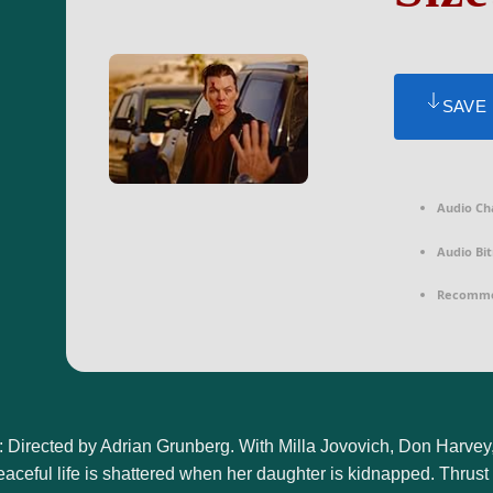
SAVE
Audio Ch
Audio Bit
Recomme
r: Directed by Adrian Grunberg. With Milla Jovovich, Don Harv
eaceful life is shattered when her daughter is kidnapped. Thrus