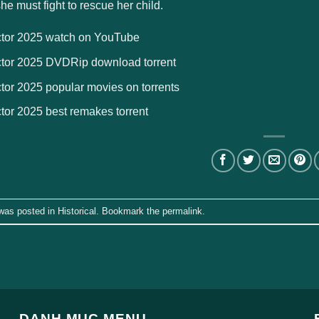
 she must fight to rescue her child.
ctor 2025 watch on YouTube
ctor 2025 DVDRip download torrent
tor 2025 popular movies on torrents
tor 2025 best remakes torrent
 was posted in
Historical
. Bookmark the
permalink
.
DANH MỤC MENU