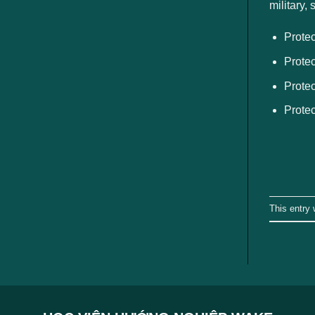
ngành
military,
Prote
Prote
Protec
Protec
This entry