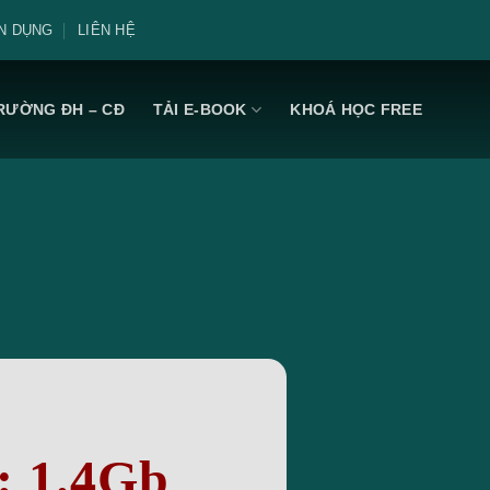
N DỤNG
LIÊN HỆ
RƯỜNG ĐH – CĐ
TẢI E-BOOK
KHOÁ HỌC FREE
: 1.4Gb