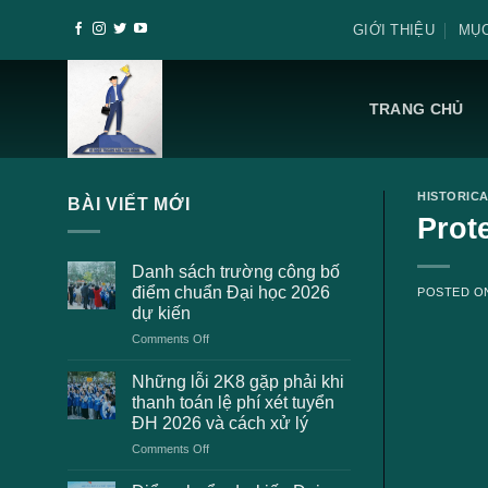
Skip
GIỚI THIỆU
MỤC
to
content
TRANG CHỦ
HISTORIC
BÀI VIẾT MỚI
Prot
Danh sách trường công bố
điểm chuẩn Đại học 2026
POSTED 
dự kiến
on
Comments Off
Danh
sách
Những lỗi 2K8 gặp phải khi
trường
thanh toán lệ phí xét tuyển
công
ĐH 2026 và cách xử lý
bố
on
Comments Off
điểm
Những
chuẩn
lỗi
Đại