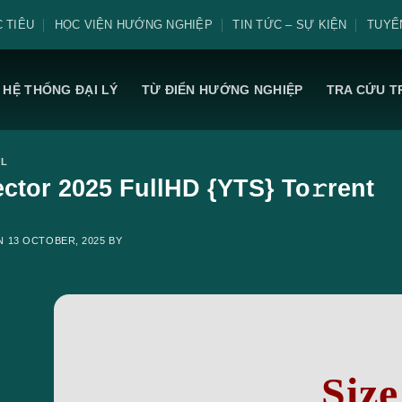
 TIÊU
HỌC VIỆN HƯỚNG NGHIỆP
TIN TỨC – SỰ KIỆN
TUYỂ
HỆ THỐNG ĐẠI LÝ
TỪ ĐIỂN HƯỚNG NGHIỆP
TRA CỨU T
AL
ector 2025 FullHD {YTS} To𝚛rent
ON
13 OCTOBER, 2025
BY
Size