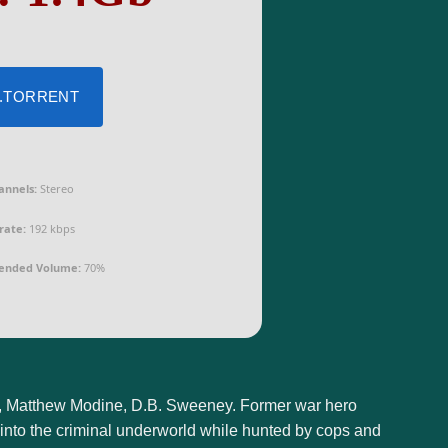
 .TORRENT
annels:
Stereo
rate:
192 kbps
nded Volume:
70%
ey, Matthew Modine, D.B. Sweeney. Former war hero
t into the criminal underworld while hunted by cops and