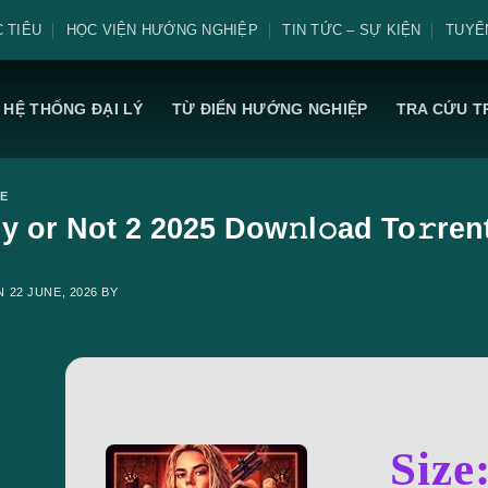
 TIÊU
HỌC VIỆN HƯỚNG NGHIỆP
TIN TỨC – SỰ KIỆN
TUYỂ
HỆ THỐNG ĐẠI LÝ
TỪ ĐIỂN HƯỚNG NGHIỆP
TRA CỨU T
E
y or Not 2 2025 Dow𝚗l𝚘ad To𝚛ren
ON
22 JUNE, 2026
BY
Size