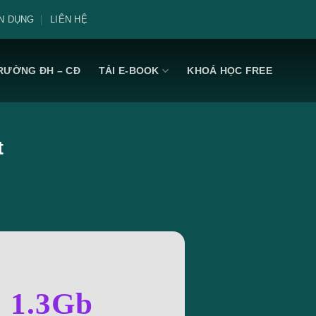
N DỤNG
LIÊN HỆ
RƯỜNG ĐH – CĐ
TẢI E-BOOK
KHOÁ HỌC FREE
t
: 1.3Gb