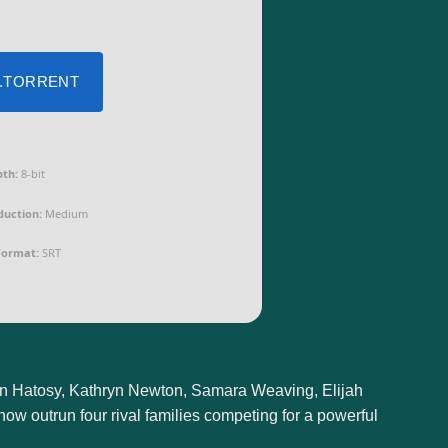
 .TORRENT
pth:
8-bit
duction:
Medium
Format:
SRT
hawn Hatosy, Kathryn Newton, Samara Weaving, Elijah
ow outrun four rival families competing for a powerful