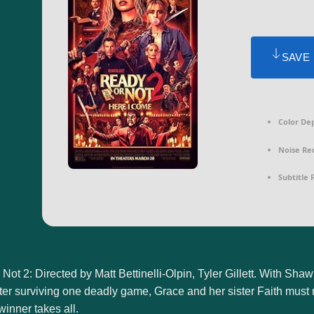
SAVE
Color De
Noise Re
Subtitle 
Not 2: Directed by Matt Bettinelli-Olpin, Tyler Gillett. With S
er surviving one deadly game, Grace and her sister Faith must n
winner takes all.