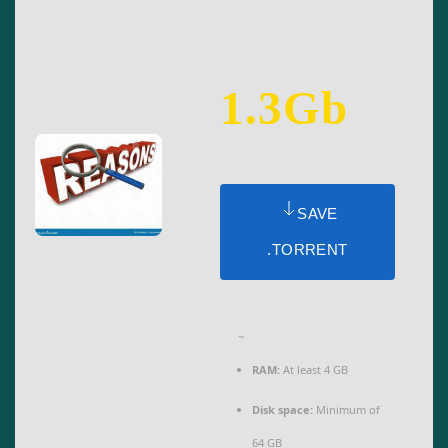
1.3Gb
SAVE
.TORRENT
~
RAM:
At least 4 GB
Disk space:
Minimum of
64 GB