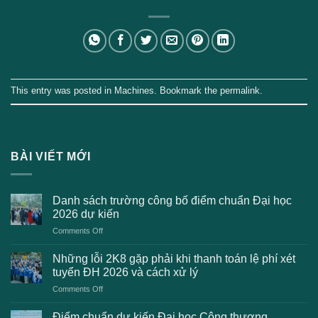
This entry was posted in
Machines
. Bookmark the
permalink
.
BÀI VIẾT MỚI
Danh sách trường công bố điểm chuẩn Đại học
2026 dự kiến
on
Comments Off
Danh
sách
Những lỗi 2K8 gặp phải khi thanh toán lệ phí xét
trường
tuyển ĐH 2026 và cách xử lý
công
on
Comments Off
bố
Những
điểm
lỗi
chuẩn
Điểm chuẩn dự kiến Đại học Công thương