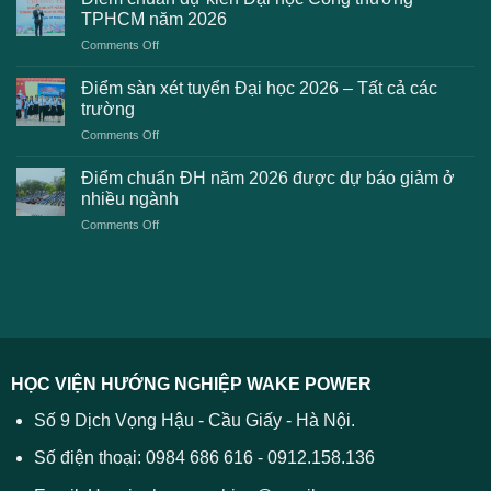
2K8
Đại
TPHCM năm 2026
gặp
học
on
Comments Off
phải
2026
Điểm
khi
dự
chuẩn
thanh
Điểm sàn xét tuyển Đại học 2026 – Tất cả các
kiến
dự
toán
trường
kiến
lệ
on
Comments Off
Đại
phí
Điểm
học
xét
sàn
Công
Điểm chuẩn ĐH năm 2026 được dự báo giảm ở
tuyển
xét
thương
nhiều ngành
ĐH
tuyển
TPHCM
2026
on
Comments Off
Đại
năm
và
Điểm
học
2026
cách
chuẩn
2026
xử
ĐH
–
lý
năm
Tất
2026
cả
được
các
dự
trường
báo
HỌC VIỆN HƯỚNG NGHIỆP WAKE POWER
giảm
ở
Số 9 Dịch Vọng Hậu - Cầu Giấy - Hà Nội.
nhiều
ngành
Số điện thoại: 0984 686 616 - 0912.158.136