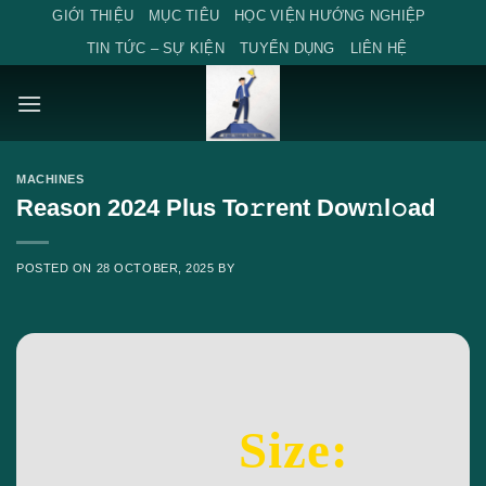
Skip
GIỚI THIỆU
MỤC TIÊU
HỌC VIỆN HƯỚNG NGHIỆP
to
TIN TỨC – SỰ KIỆN
TUYỂN DỤNG
LIÊN HỆ
content
MACHINES
Reason 2024 Plus To𝚛rent Dow𝚗l𝚘ad
POSTED ON
28 OCTOBER, 2025
BY
Size: