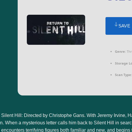
SAVE
Genre:
Thri
Storage Lo
Scan Type:
 Silent Hill: Directed by Christophe Gans. With Jeremy Irvine,
. When a mysterious letter calls him back to Silent Hill in sear
encounters terrifying figures both familiar and new, and begins 