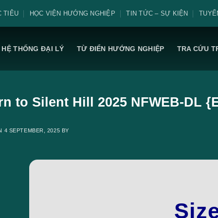
 TIÊU
HỌC VIỆN HƯỚNG NGHIỆP
TIN TỨC – SỰ KIỆN
TUYỂ
HỆ THỐNG ĐẠI LÝ
TỪ ĐIỂN HƯỚNG NGHIỆP
TRA CỨU T
rn to Silent Hill 2025 NFWEB-DL {
ON
4 SEPTEMBER, 2025
BY
Siz