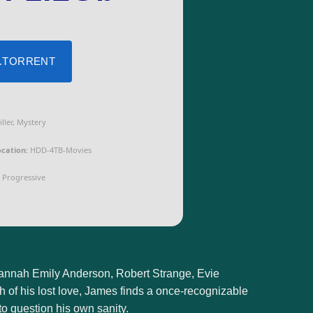
 .TORRENT
ller, Mystery
cation:
HDD-4TB-Movies
Progressive
 Hannah Emily Anderson, Robert Strange, Evie
ch of his lost love, James finds a once-recognizable
to question his own sanity.