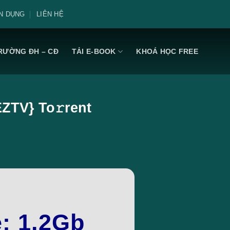
N DỤNG
LIÊN HỆ
RƯỜNG ĐH – CĐ
TẢI E-BOOK
KHOÁ HỌC FREE
EZTV} To𝚛rent
e: 1.2Gb