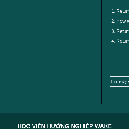
ngành
Return
How to
Return
Return
This entry
HỌC VIỆN HƯỚNG NGHIỆP WAKE