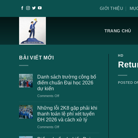
Skip
GIỚI THIỆU
MỤC
to
content
TRANG CHỦ
HD
BÀI VIẾT MỚI
Retu
Danh sách trường công bố
điểm chuẩn Đại học 2026
POSTED 
dự kiến
on
Comments Off
Danh
sách
Những lỗi 2K8 gặp phải khi
trường
thanh toán lệ phí xét tuyển
công
ĐH 2026 và cách xử lý
bố
on
Comments Off
điểm
Những
chuẩn
lỗi
Đại