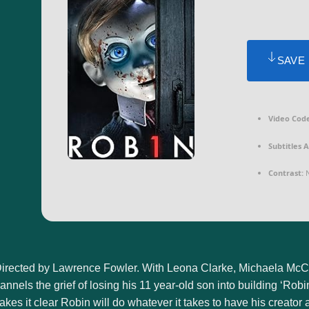
SAVE
Video Code
Subtitles A
Contrast:
N
irected by Lawrence Fowler. With Leona Clarke, Michaela McCor
annels the grief of losing his 11 year-old son into building ‘Robin’,
kes it clear Robin will do whatever it takes to have his creator al