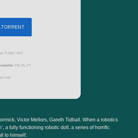
 .TORRENT
c:
H.264 / AVC
vailable:
EN, ES, PT
ormal
mick, Victor Mellors, Gareth Tidball. When a robotics
 a fully functioning robotic doll, a series of horrific
l to himself.