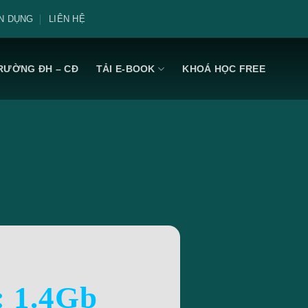
N DỤNG
LIÊN HỆ
RƯỜNG ĐH – CĐ
TẢI E-BOOK
KHOÁ HỌC FREE
: 1.4Gb