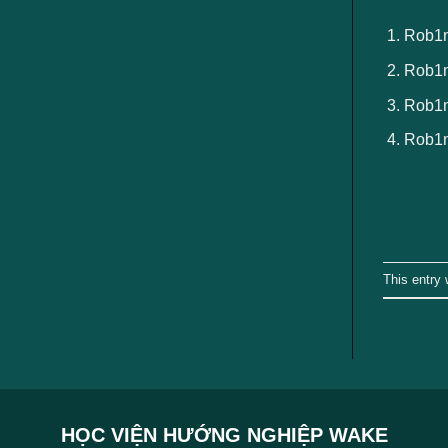
ngành
Rob1n
Rob1n
Rob1n 
Rob1n
This entry
HỌC VIỆN HƯỚNG NGHIỆP WAKE