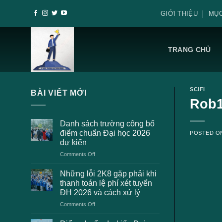
Skip
GIỚI THIỆU
MỤC
to
content
TRANG CHỦ
SCIFI
BÀI VIẾT MỚI
Rob1
Danh sách trường công bố
điểm chuẩn Đại học 2026
POSTED 
dự kiến
on
Comments Off
Danh
sách
Những lỗi 2K8 gặp phải khi
trường
thanh toán lệ phí xét tuyển
công
ĐH 2026 và cách xử lý
bố
on
Comments Off
điểm
Những
chuẩn
lỗi
Đại