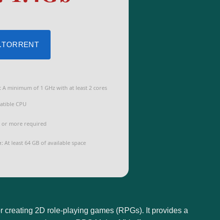
 .TORRENT
:
A minimum of 1 GHz with at least 2 cores
atible CPU
 or more required
e:
At least 64 GB of available space
 creating 2D role-playing games (RPGs). It provides a