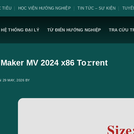
 TIÊU
HỌC VIỆN HƯỚNG NGHIỆP
TIN TỨC – SỰ KIỆN
TUYỂ
HỆ THỐNG ĐẠI LÝ
TỪ ĐIỂN HƯỚNG NGHIỆP
TRA CỨU T
Maker MV 2024 x86 To𝚛rent
ON
29 MAY, 2026
BY
Size