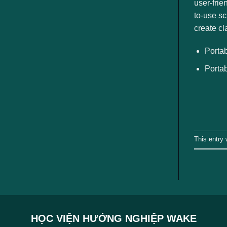
ngành
user-frie
to-use s
create c
Portab
Portab
This entry
HỌC VIỆN HƯỚNG NGHIỆP WAKE