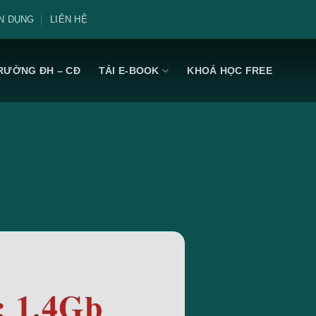
N DỤNG
LIÊN HỆ
RƯỜNG ĐH – CĐ
TẢI E-BOOK
KHOÁ HỌC FREE
: 1.4Gb