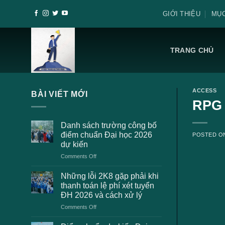
Skip
GIỚI THIỆU
MỤC
to
content
TRANG CHỦ
ACCESS
BÀI VIẾT MỚI
RPG 
Danh sách trường công bố
điểm chuẩn Đại học 2026
POSTED 
dự kiến
on
Comments Off
Danh
sách
Những lỗi 2K8 gặp phải khi
trường
thanh toán lệ phí xét tuyển
công
ĐH 2026 và cách xử lý
bố
on
Comments Off
điểm
Những
chuẩn
lỗi
Đại