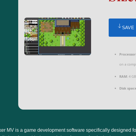
SAVE
Processor
on a comp
RAM:
4 GB
Disk spac
r MV is a game development software specifically designed for