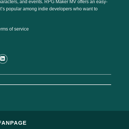
 characters, and events. RPG Maker MV offers an easy-
t’s popular among indie developers who want to
erms of service
FANPAGE