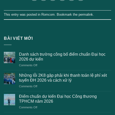
This entry was posted in
Romcom
. Bookmark the
permalink
.
BÀI VIẾT MỚI
Danh sách trường công bố điểm chuẩn Đại học
2026 dự kiến
on
Comments Off
Danh
sách
Những lỗi 2K8 gặp phải khi thanh toán lệ phí xét
trường
tuyển ĐH 2026 và cách xử lý
công
on
Comments Off
bố
Những
điểm
lỗi
chuẩn
Điểm chuẩn dự kiến Đại học Công thương
2K8
Đại
TPHCM năm 2026
gặp
học
on
Comments Off
phải
2026
Điểm
khi
dự