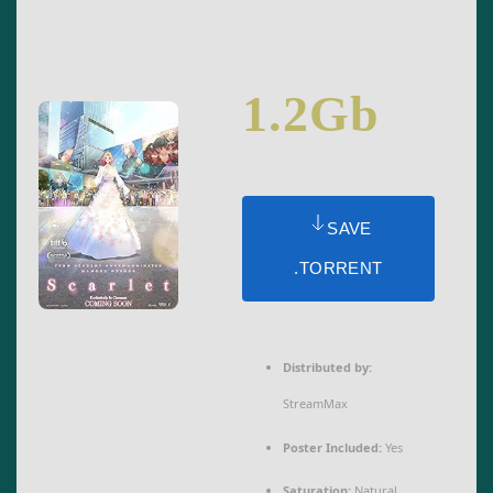
1.2Gb
SAVE
.TORRENT
Distributed by:
StreamMax
Poster Included:
Yes
Saturation:
Natural