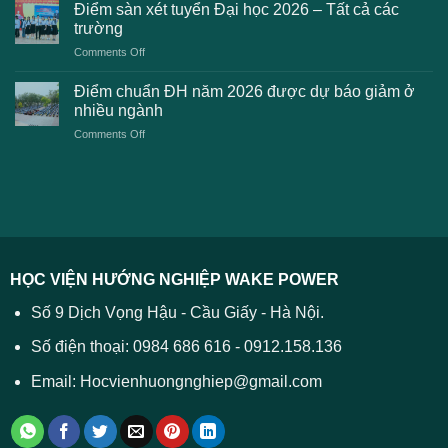
chuẩn
thanh
Điểm sàn xét tuyển Đại học 2026 – Tất cả các
kiến
dự
toán
trường
kiến
lệ
on
Comments Off
Đại
phí
Điểm
học
xét
sàn
Công
Điểm chuẩn ĐH năm 2026 được dự báo giảm ở
tuyển
xét
thương
nhiều ngành
ĐH
tuyển
TPHCM
2026
on
Comments Off
Đại
năm
và
Điểm
học
2026
cách
chuẩn
2026
xử
ĐH
–
lý
năm
Tất
2026
cả
được
các
dự
trường
báo
HỌC VIỆN HƯỚNG NGHIỆP WAKE POWER
giảm
ở
Số 9 Dịch Vọng Hậu - Cầu Giấy - Hà Nội.
nhiều
ngành
Số điện thoại: 0984 686 616 - 0912.158.136
Email: Hocvienhuongnghiep@gmail.com