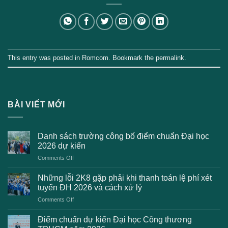
This entry was posted in
Romcom
. Bookmark the
permalink
.
BÀI VIẾT MỚI
Danh sách trường công bố điểm chuẩn Đại học
2026 dự kiến
on
Comments Off
Danh
sách
Những lỗi 2K8 gặp phải khi thanh toán lệ phí xét
trường
tuyển ĐH 2026 và cách xử lý
công
on
Comments Off
bố
Những
điểm
lỗi
chuẩn
Điểm chuẩn dự kiến Đại học Công thương
2K8
Đại