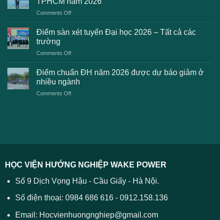
TPHCM năm 2026
gặp
học
on
Comments Off
phải
2026
Điểm
khi
dự
chuẩn
thanh
Điểm sàn xét tuyển Đại học 2026 – Tất cả các
kiến
dự
toán
trường
kiến
lệ
on
Comments Off
Đại
phí
Điểm
học
xét
sàn
Công
Điểm chuẩn ĐH năm 2026 được dự báo giảm ở
tuyển
xét
thương
nhiều ngành
ĐH
tuyển
TPHCM
2026
on
Comments Off
Đại
năm
và
Điểm
học
2026
cách
chuẩn
2026
xử
ĐH
–
lý
năm
Tất
2026
cả
được
các
dự
trường
báo
HỌC VIỆN HƯỚNG NGHIỆP WAKE POWER
giảm
ở
Số 9 Dịch Vọng Hậu - Cầu Giấy - Hà Nội.
nhiều
ngành
Số điện thoại: 0984 686 616 - 0912.158.136
Email: Hocvienhuongnghiep@gmail.com