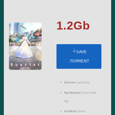
1.2Gb
SAVE
.TORRENT
Director:
Jane Doe
Rip Method:
Direct Web
Rip
Artifacts:
None