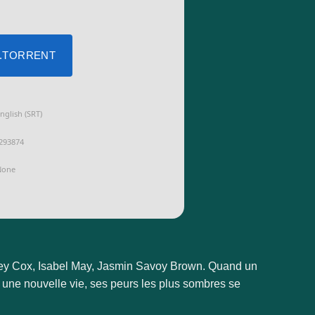
 .TORRENT
nglish (SRT)
293874
one
ey Cox, Isabel May, Jasmin Savoy Brown. Quand un
it une nouvelle vie, ses peurs les plus sombres se