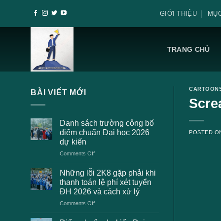
Skip
GIỚI THIỆU
MỤC
to
content
TRANG CHỦ
CARTOON
BÀI VIẾT MỚI
Scre
Danh sách trường công bố
điểm chuẩn Đại học 2026
POSTED 
dự kiến
on
Comments Off
Danh
sách
Những lỗi 2K8 gặp phải khi
trường
thanh toán lệ phí xét tuyển
công
ĐH 2026 và cách xử lý
bố
on
Comments Off
điểm
Những
chuẩn
lỗi
Đại