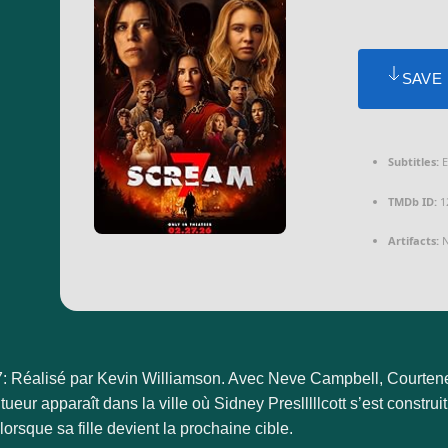
SAVE
Subtitles:
E
TMDb ID:
1
Artifacts:
N
: Réalisé par Kevin Williamson. Avec Neve Campbell, Courten
ueur apparaît dans la ville où Sidney Preslllllcott s’est constru
 lorsque sa fille devient la prochaine cible.