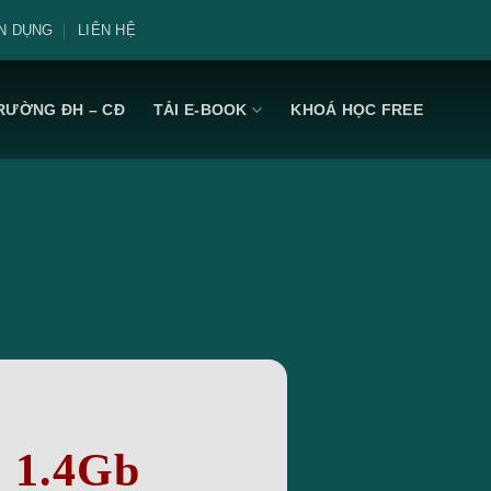
N DỤNG
LIÊN HỆ
RƯỜNG ĐH – CĐ
TẢI E-BOOK
KHOÁ HỌC FREE
: 1.4Gb