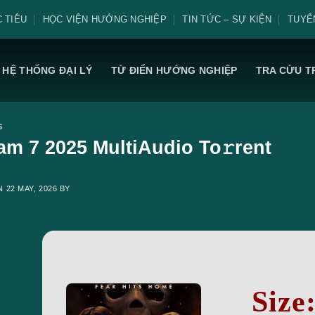
 TIÊU
HỌC VIỆN HƯỚNG NGHIỆP
TIN TỨC – SỰ KIỆN
TUYỂ
HỆ THỐNG ĐẠI LÝ
TỪ ĐIỂN HƯỚNG NGHIỆP
TRA CỨU T
S
am 7 2025 MultiAudio To𝚛rent
ON
22 MAY, 2026
BY
Size