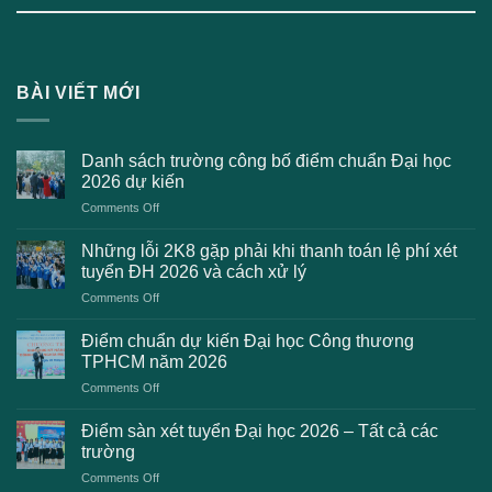
BÀI VIẾT MỚI
Danh sách trường công bố điểm chuẩn Đại học
2026 dự kiến
on
Comments Off
Danh
sách
Những lỗi 2K8 gặp phải khi thanh toán lệ phí xét
trường
tuyển ĐH 2026 và cách xử lý
công
on
Comments Off
bố
Những
điểm
lỗi
chuẩn
Điểm chuẩn dự kiến Đại học Công thương
2K8
Đại
TPHCM năm 2026
gặp
học
on
Comments Off
phải
2026
Điểm
khi
dự
chuẩn
thanh
Điểm sàn xét tuyển Đại học 2026 – Tất cả các
kiến
dự
toán
trường
kiến
lệ
on
Comments Off
Đại
phí