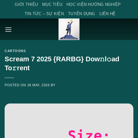
Skip
GIỚI THIỆU
MỤC TIÊU
HỌC VIỆN HƯỚNG NGHIỆP
to
TIN TỨC – SỰ KIỆN
TUYỂN DỤNG
LIÊN HỆ
content
CARTOONS
Scream 7 2025 {RARBG} Dow𝚗l𝚘ad
To𝚛rent
POSTED ON
26 MAY, 2026
BY
Size: