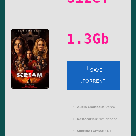
1.3Gb
SAVE
.TORRENT
Audio Channels:
Stereo
Restoration:
Not Needed
Subtitle Format:
SRT