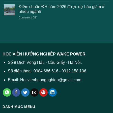
Điểm
học
xét
sàn
Công
Điểm chuẩn ĐH năm 2026 được dự báo giảm ở
tuyển
xét
thương
nhiều ngành
ĐH
tuyển
TPHCM
2026
on
Comments Off
Đại
năm
và
Điểm
học
2026
cách
chuẩn
2026
xử
ĐH
–
lý
năm
Tất
2026
cả
được
các
dự
trường
báo
HỌC VIỆN HƯỚNG NGHIỆP WAKE POWER
giảm
ở
Số 9 Dịch Vọng Hậu - Cầu Giấy - Hà Nội.
nhiều
ngành
Số điện thoại: 0984 686 616 - 0912.158.136
Email: Hocvienhuongnghiep@gmail.com
DANH MỤC MENU