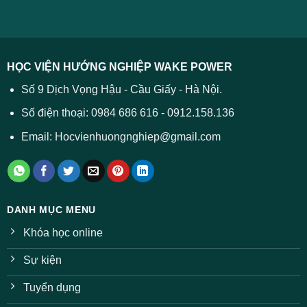
ĐH
–
lý
năm
Tất
2026
cả
được
các
dự
trường
báo
HỌC VIỆN HƯỚNG NGHIỆP WAKE POWER
giảm
ở
Số 9 Dịch Vọng Hậu - Cầu Giấy - Hà Nội.
nhiều
ngành
Số điện thoại: 0984 686 616 - 0912.158.136
Email: Hocvienhuongnghiep@gmail.com
DANH MỤC MENU
Khóa học online
Sự kiện
Tuyển dụng