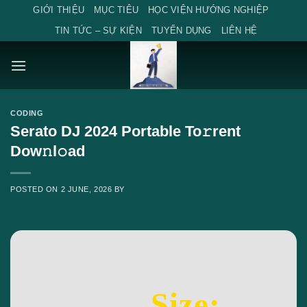
Skip
GIỚI THIỆU
MỤC TIÊU
HỌC VIỆN HƯỚNG NGHIỆP
to
TIN TỨC – SỰ KIỆN
TUYỂN DỤNG
LIÊN HỆ
content
CODING
Serato DJ 2024 Portable To𝚛rent
Dow𝚗l𝚘ad
POSTED ON
2 JUNE, 2026
BY
Size: