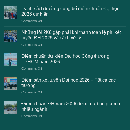
Danh sách trường công bố điểm chuẩn Đại học
2026 dự kiến
on
Comments Off
Danh
sách
Những lỗi 2K8 gặp phải khi thanh toán lệ phí xét
trường
tuyển ĐH 2026 và cách xử lý
công
on
Comments Off
bố
Những
điểm
lỗi
chuẩn
Điểm chuẩn dự kiến Đại học Công thương
2K8
Đại
TPHCM năm 2026
gặp
học
on
Comments Off
phải
2026
Điểm
khi
dự
chuẩn
thanh
Điểm sàn xét tuyển Đại học 2026 – Tất cả các
kiến
dự
toán
trường
kiến
lệ
on
Comments Off
Đại
phí
Điểm
học
xét
sàn
Công
Điểm chuẩn ĐH năm 2026 được dự báo giảm ở
tuyển
xét
thương
nhiều ngành
ĐH
tuyển
TPHCM
2026
on
Comments Off
Đại
năm
và
Điểm
học
2026
cách
chuẩn
2026
xử