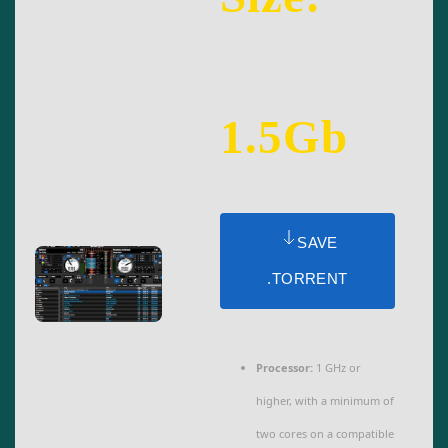
1.5Gb
SAVE
.TORRENT
Processor:
1 GHz or
higher, with a minimum of
two cores on a compatible