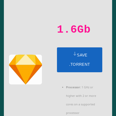
1.6Gb
SAVE
.TORRENT
Processor:
1 GHz or
higher with 2 or more
cores on a supported
processor