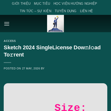
Skip
GIỚI THIỆU
MỤC TIÊU
HỌC VIỆN HƯỚNG NGHIỆP
to
TIN TỨC – SỰ KIỆN
TUYỂN DỤNG
LIÊN HỆ
content
ACCESS
Sketch 2024 SingleLicense Dow𝚗l𝚘ad
To𝚛rent
POSTED ON
27 MAY, 2026
BY
Size: