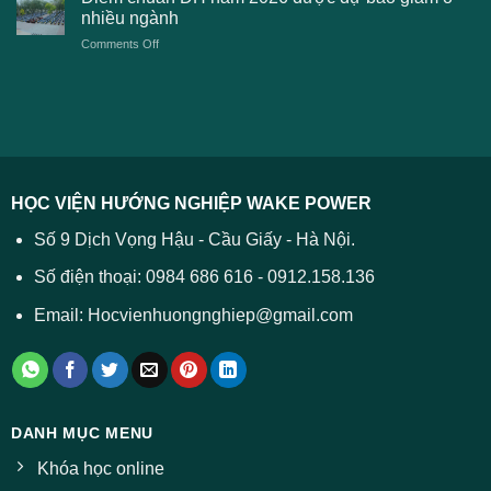
xét
thương
nhiều ngành
ĐH
tuyển
TPHCM
2026
on
Comments Off
Đại
năm
và
Điểm
học
2026
cách
chuẩn
2026
xử
ĐH
–
lý
năm
Tất
2026
cả
được
các
dự
trường
báo
HỌC VIỆN HƯỚNG NGHIỆP WAKE POWER
giảm
ở
Số 9 Dịch Vọng Hậu - Cầu Giấy - Hà Nội.
nhiều
ngành
Số điện thoại: 0984 686 616 - 0912.158.136
Email: Hocvienhuongnghiep@gmail.com
DANH MỤC MENU
Khóa học online