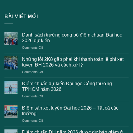
BÀI VIẾT MỚI
Danh sách trường công bố điểm chuẩn Đại học
2026 dự kiến
on
Comments Off
Danh
sách
Những lỗi 2K8 gặp phải khi thanh toán lệ phí xét
trường
tuyển ĐH 2026 và cách xử lý
công
on
Comments Off
bố
Những
điểm
lỗi
chuẩn
Điểm chuẩn dự kiến Đại học Công thương
2K8
Đại
TPHCM năm 2026
gặp
học
on
Comments Off
phải
2026
Điểm
khi
dự
chuẩn
thanh
Điểm sàn xét tuyển Đại học 2026 – Tất cả các
kiến
dự
toán
trường
kiến
lệ
on
Comments Off
Đại
phí
Điểm
học
xét
sàn
Công
Điểm chuẩn ĐH năm 2026 được dự báo giảm ở
tuyển