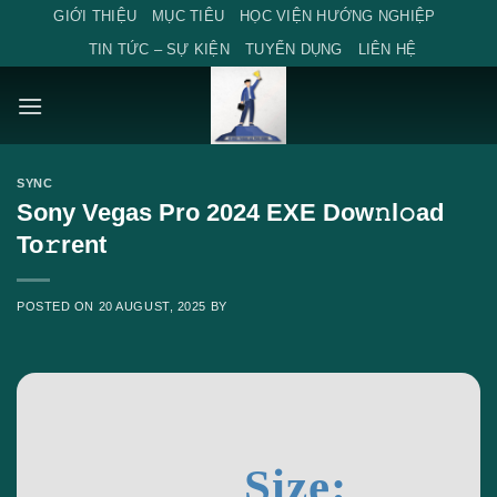
Skip
GIỚI THIỆU
MỤC TIÊU
HỌC VIỆN HƯỚNG NGHIỆP
to
TIN TỨC – SỰ KIỆN
TUYỂN DỤNG
LIÊN HỆ
content
SYNC
Sony Vegas Pro 2024 EXE Dow𝚗l𝚘ad
To𝚛rent
POSTED ON
20 AUGUST, 2025
BY
Size: