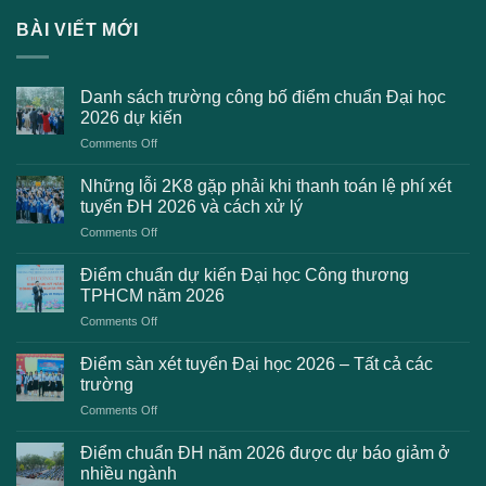
BÀI VIẾT MỚI
Danh sách trường công bố điểm chuẩn Đại học
2026 dự kiến
on
Comments Off
Danh
sách
Những lỗi 2K8 gặp phải khi thanh toán lệ phí xét
trường
tuyển ĐH 2026 và cách xử lý
công
on
Comments Off
bố
Những
điểm
lỗi
chuẩn
Điểm chuẩn dự kiến Đại học Công thương
2K8
Đại
TPHCM năm 2026
gặp
học
on
Comments Off
phải
2026
Điểm
khi
dự
chuẩn
thanh
Điểm sàn xét tuyển Đại học 2026 – Tất cả các
kiến
dự
toán
trường
kiến
lệ
on
Comments Off
Đại
phí
Điểm
học
xét
sàn
Công
Điểm chuẩn ĐH năm 2026 được dự báo giảm ở
tuyển
xét
thương
nhiều ngành
ĐH
tuyển
TPHCM