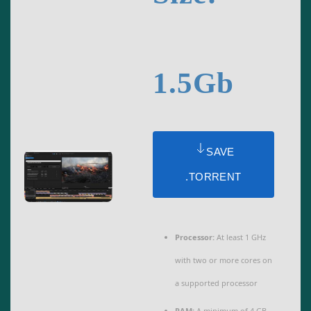
1.5Gb
SAVE
.TORRENT
Processor:
At least 1 GHz
with two or more cores on
a supported processor
RAM:
A minimum of 4 GB