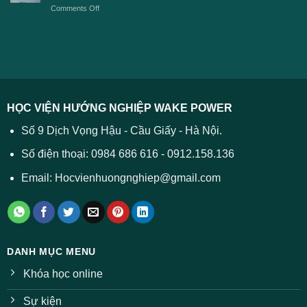
2026
on
Comments Off
Đại
năm
và
Điểm
học
2026
cách
chuẩn
2026
xử
ĐH
–
lý
năm
Tất
2026
cả
được
các
dự
trường
báo
HỌC VIỆN HƯỚNG NGHIỆP WAKE POWER
giảm
ở
Số 9 Dịch Vọng Hậu - Cầu Giấy - Hà Nội.
nhiều
ngành
Số điện thoại: 0984 686 616 - 0912.158.136
Email: Hocvienhuongnghiep@gmail.com
DANH MỤC MENU
Khóa học online
Sự kiện