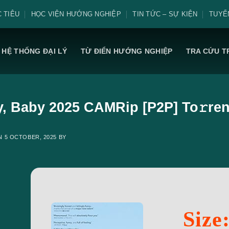
 TIÊU
HỌC VIỆN HƯỚNG NGHIỆP
TIN TỨC – SỰ KIỆN
TUYỂ
HỆ THỐNG ĐẠI LÝ
TỪ ĐIỂN HƯỚNG NGHIỆP
TRA CỨU T
y, Baby 2025 CAMRip [P2P] To𝚛ren
ON
5 OCTOBER, 2025
BY
Size