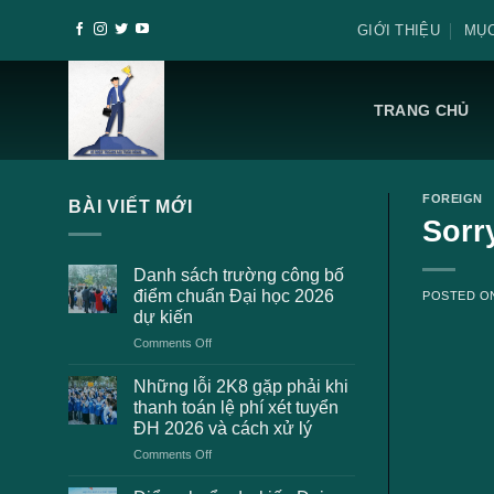
Skip
GIỚI THIỆU
MỤC
to
content
TRANG CHỦ
FOREIGN
BÀI VIẾT MỚI
Sorr
Danh sách trường công bố
điểm chuẩn Đại học 2026
POSTED 
dự kiến
on
Comments Off
Danh
sách
Những lỗi 2K8 gặp phải khi
trường
thanh toán lệ phí xét tuyển
công
ĐH 2026 và cách xử lý
bố
on
Comments Off
điểm
Những
chuẩn
lỗi
Đại