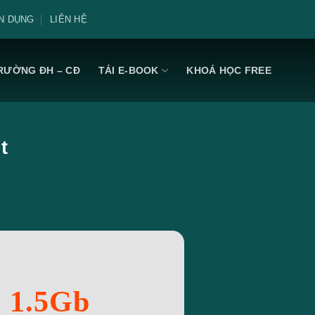
N DỤNG
LIÊN HỆ
RƯỜNG ĐH – CĐ
TẢI E-BOOK
KHOÁ HỌC FREE
t
: 1.5Gb