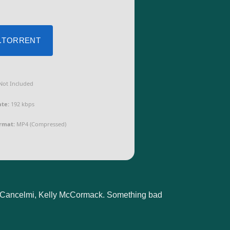
 .TORRENT
ot Included
ate:
192 kbps
rmat:
MP4 (Compressed)
uis Cancelmi, Kelly McCormack. Something bad