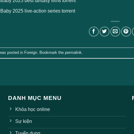
 Baby 2025 best fantasy films torrent
 Baby 2025 live-action series torrent
 was posted in
Foreign
. Bookmark the
permalink
.
DANH MỤC MENU
Khóa học online
Sự kiện
Tuyển dụng