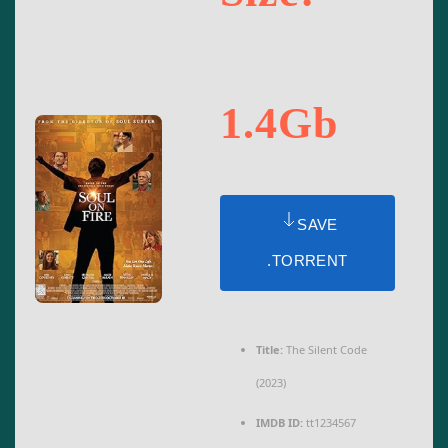
1.4Gb
SAVE
.TORRENT
Title:
The Silent Code
(2023)
IMDB ID:
tt1234567