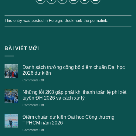
This entry was posted in
Foreign
. Bookmark the
permalink
.
BÀI VIẾT MỚI
Danh sách trường công bố điểm chuẩn Đại học
2026 dự kiến
on
Comments Off
Danh
sách
Những lỗi 2K8 gặp phải khi thanh toán lệ phí xét
trường
tuyển ĐH 2026 và cách xử lý
công
on
Comments Off
bố
Những
điểm
lỗi
chuẩn
Điểm chuẩn dự kiến Đại học Công thương
2K8
Đại
TPHCM năm 2026
gặp
học
on
Comments Off
phải
2026
Điểm
khi