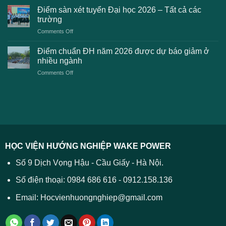
dự
chuẩn
thanh
Điểm sàn xét tuyển Đại học 2026 – Tất cả các
kiến
dự
toán
trường
kiến
lệ
on
Comments Off
Đại
phí
Điểm
học
xét
sàn
Công
Điểm chuẩn ĐH năm 2026 được dự báo giảm ở
tuyển
xét
thương
nhiều ngành
ĐH
tuyển
TPHCM
2026
on
Comments Off
Đại
năm
và
Điểm
học
2026
cách
chuẩn
2026
xử
ĐH
–
lý
năm
Tất
2026
cả
được
các
dự
trường
báo
HỌC VIỆN HƯỚNG NGHIỆP WAKE POWER
giảm
ở
Số 9 Dịch Vọng Hậu - Cầu Giấy - Hà Nội.
nhiều
ngành
Số điện thoại: 0984 686 616 - 0912.158.136
Email: Hocvienhuongnghiep@gmail.com