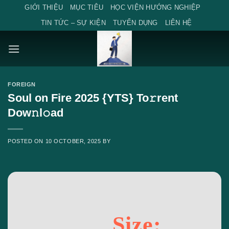
Skip
GIỚI THIỆU
MỤC TIÊU
HỌC VIỆN HƯỚNG NGHIỆP
to
TIN TỨC – SỰ KIỆN
TUYỂN DỤNG
LIÊN HỆ
content
FOREIGN
Soul on Fire 2025 {YTS} To𝚛rent
Dow𝚗l𝚘ad
POSTED ON
10 OCTOBER, 2025
BY
Size: