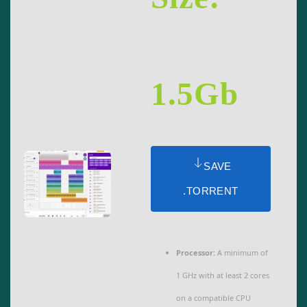
1.5Gb
SAVE
.TORRENT
Processor:
A minimum of
1 GHz with at least 2 cores
on a compatible CPU