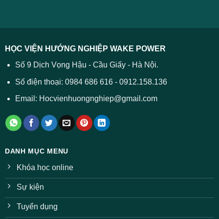
ĐH
–
lý
năm
Tất
2026
cả
được
các
dự
trường
báo
HỌC VIỆN HƯỚNG NGHIỆP WAKE POWER
giảm
ở
Số 9 Dịch Vọng Hậu - Cầu Giấy - Hà Nội.
nhiều
ngành
Số điện thoại: 0984 686 616 - 0912.158.136
Email: Hocvienhuongnghiep@gmail.com
DANH MỤC MENU
Khóa học online
Sự kiện
Tuyển dụng