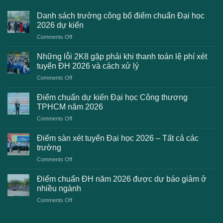
Danh sách trường công bố điểm chuẩn Đại học
2026 dự kiến
on
Comments Off
Danh
sách
Những lỗi 2K8 gặp phải khi thanh toán lệ phí xét
trường
tuyển ĐH 2026 và cách xử lý
công
on
Comments Off
bố
Những
điểm
lỗi
chuẩn
Điểm chuẩn dự kiến Đại học Công thương
2K8
Đại
TPHCM năm 2026
gặp
học
on
Comments Off
phải
2026
Điểm
khi
dự
chuẩn
thanh
Điểm sàn xét tuyển Đại học 2026 – Tất cả các
kiến
dự
toán
trường
kiến
lệ
on
Comments Off
Đại
phí
Điểm
học
xét
sàn
Công
Điểm chuẩn ĐH năm 2026 được dự báo giảm ở
tuyển
xét
thương
nhiều ngành
ĐH
tuyển
TPHCM
2026
on
Comments Off
Đại
năm
và
Điểm
học
2026
cách
chuẩn
2026
xử