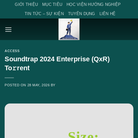
Skip
GIỚI THIỆU
MỤC TIÊU
HỌC VIỆN HƯỚNG NGHIỆP
to
TIN TỨC – SỰ KIỆN
TUYỂN DỤNG
LIÊN HỆ
content
ACCESS
Soundtrap 2024 Enterprise (QxR)
To𝚛rent
POSTED ON
28 MAY, 2026
BY
Size: