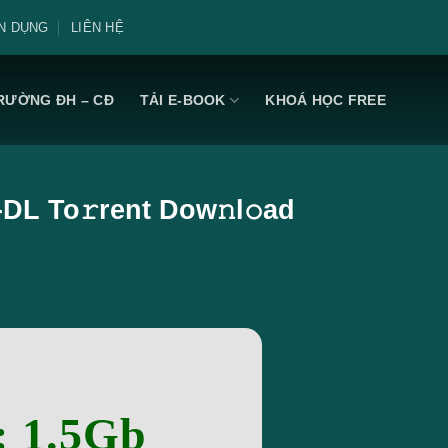
N DỤNG
LIÊN HỆ
RƯỜNG ĐH – CĐ
TẢI E-BOOK
KHOÁ HỌC FREE
L To𝚛rent Dow𝚗l𝚘ad
: 1.5Gb