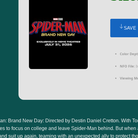
SAVE
Color Dept
NFO File:
I
Viewing M
an: Brand New Day: Directed by Destin Daniel Cretton. With To
ies to focus on college and leave Spider-Man behind. But when 
nd suit up again, teaming with an unexpected ally to protect th