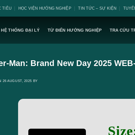
 TIÊU
HỌC VIỆN HƯỚNG NGHIỆP
TIN TỨC – SỰ KIỆN
TUYỂ
HỆ THỐNG ĐẠI LÝ
TỪ ĐIỂN HƯỚNG NGHIỆP
TRA CỨU T
er-Man: Brand New Day 2025 WEB-D
ON
26 AUGUST, 2025
BY
Size