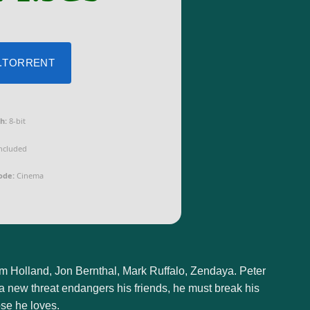
 .TORRENT
h:
8-bit
ncluded
ode:
Cinema
m Holland, Jon Bernthal, Mark Ruffalo, Zendaya. Peter
a new threat endangers his friends, he must break his
ose he loves.