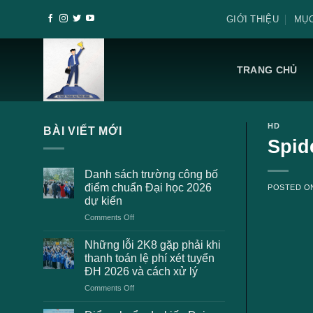
Skip
GIỚI THIỆU
MỤC
to
content
TRANG CHỦ
HD
BÀI VIẾT MỚI
Spid
Danh sách trường công bố
điểm chuẩn Đại học 2026
POSTED 
dự kiến
on
Comments Off
Danh
sách
Những lỗi 2K8 gặp phải khi
trường
thanh toán lệ phí xét tuyển
công
ĐH 2026 và cách xử lý
bố
on
Comments Off
điểm
Những
chuẩn
lỗi
Đại