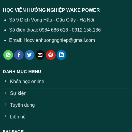
dự
trường
báo
HỌC VIỆN HƯỚNG NGHIỆP WAKE POWER
giảm
ở
Số 9 Dịch Vọng Hậu - Cầu Giấy - Hà Nội.
nhiều
ngành
Số điện thoại: 0984 686 616 - 0912.158.136
Email: Hocvienhuongnghiep@gmail.com
DANH MỤC MENU
Khóa học online
Sự kiện
Tuyển dụng
Liên hệ
FANPAGE