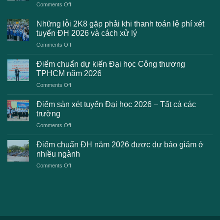
on
Comments Off
Danh
sách
Những lỗi 2K8 gặp phải khi thanh toán lệ phí xét
trường
tuyển ĐH 2026 và cách xử lý
công
on
Comments Off
bố
Những
điểm
lỗi
chuẩn
Điểm chuẩn dự kiến Đại học Công thương
2K8
Đại
TPHCM năm 2026
gặp
học
on
Comments Off
phải
2026
Điểm
khi
dự
chuẩn
thanh
Điểm sàn xét tuyển Đại học 2026 – Tất cả các
kiến
dự
toán
trường
kiến
lệ
on
Comments Off
Đại
phí
Điểm
học
xét
sàn
Công
Điểm chuẩn ĐH năm 2026 được dự báo giảm ở
tuyển
xét
thương
nhiều ngành
ĐH
tuyển
TPHCM
2026
on
Comments Off
Đại
năm
và
Điểm
học
2026
cách
chuẩn
2026
xử
ĐH
–
lý
năm
Tất
2026
cả
được
các