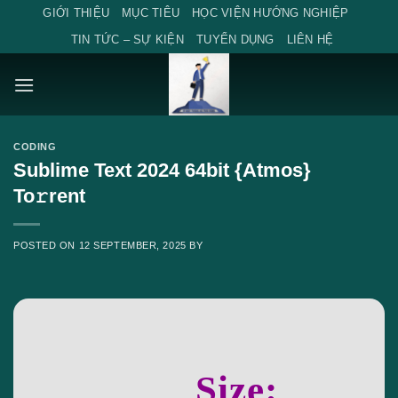
Skip
GIỚI THIỆU
MỤC TIÊU
HỌC VIỆN HƯỚNG NGHIỆP
to
TIN TỨC – SỰ KIỆN
TUYỂN DỤNG
LIÊN HỆ
content
CODING
Sublime Text 2024 64bit {Atmos}
To𝚛rent
POSTED ON
12 SEPTEMBER, 2025
BY
Size: