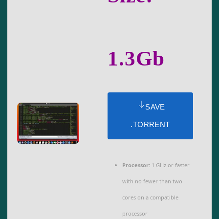
1.3Gb
SAVE
.TORRENT
Processor:
1 GHz or faster
with no fewer than two
cores on a compatible
processor