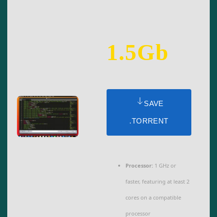
1.5Gb
SAVE
.TORRENT
Processor:
1 GHz or
faster, featuring at least 2
cores on a compatible
processor