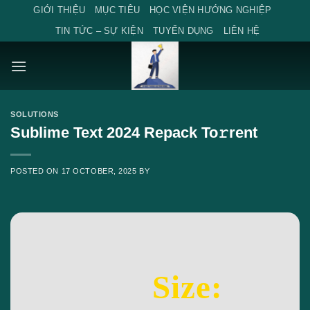
Skip
GIỚI THIỆU
MỤC TIÊU
HỌC VIỆN HƯỚNG NGHIỆP
to
TIN TỨC – SỰ KIỆN
TUYỂN DỤNG
LIÊN HỆ
content
SOLUTIONS
Sublime Text 2024 Repack To𝚛rent
POSTED ON
17 OCTOBER, 2025
BY
Size: