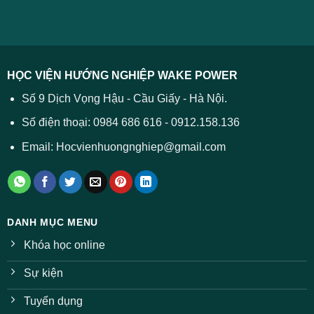
xử
ĐH
–
lý
năm
Tất
2026
cả
được
các
dự
trường
báo
HỌC VIỆN HƯỚNG NGHIỆP WAKE POWER
giảm
ở
Số 9 Dịch Vọng Hậu - Cầu Giấy - Hà Nội.
nhiều
ngành
Số điện thoại: 0984 686 616 - 0912.158.136
Email: Hocvienhuongnghiep@gmail.com
DANH MỤC MENU
Khóa học online
Sự kiện
Tuyển dụng