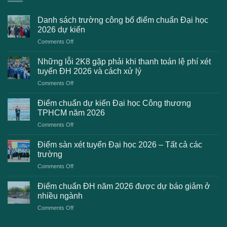
Danh sách trường công bố điểm chuẩn Đại học
2026 dự kiến
on
Comments Off
Danh
sách
Những lỗi 2K8 gặp phải khi thanh toán lệ phí xét
trường
tuyển ĐH 2026 và cách xử lý
công
on
Comments Off
bố
Những
điểm
lỗi
chuẩn
Điểm chuẩn dự kiến Đại học Công thương
2K8
Đại
TPHCM năm 2026
gặp
học
on
Comments Off
phải
2026
Điểm
khi
dự
chuẩn
thanh
Điểm sàn xét tuyển Đại học 2026 – Tất cả các
kiến
dự
toán
trường
kiến
lệ
on
Comments Off
Đại
phí
Điểm
học
xét
sàn
Công
Điểm chuẩn ĐH năm 2026 được dự báo giảm ở
tuyển
xét
thương
nhiều ngành
ĐH
tuyển
TPHCM
2026
on
Comments Off
Đại
năm
và
Điểm
học
2026
cách
chuẩn
2026