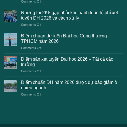
on
Comments Off
Danh
sách
Những lỗi 2K8 gặp phải khi thanh toán lệ phí xét
trường
tuyển ĐH 2026 và cách xử lý
công
on
Comments Off
bố
Những
điểm
lỗi
chuẩn
Điểm chuẩn dự kiến Đại học Công thương
2K8
Đại
TPHCM năm 2026
gặp
học
on
Comments Off
phải
2026
Điểm
khi
dự
chuẩn
thanh
Điểm sàn xét tuyển Đại học 2026 – Tất cả các
kiến
dự
toán
trường
kiến
lệ
on
Comments Off
Đại
phí
Điểm
học
xét
sàn
Công
Điểm chuẩn ĐH năm 2026 được dự báo giảm ở
tuyển
xét
thương
nhiều ngành
ĐH
tuyển
TPHCM
2026
on
Comments Off
Đại
năm
và
Điểm
học
2026
cách
chuẩn
2026
xử
ĐH
–
lý
năm
Tất
2026
cả
được
các