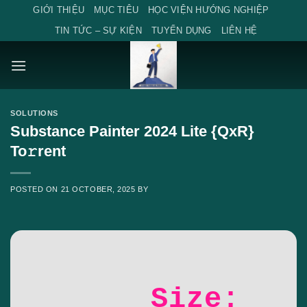
Skip
GIỚI THIỆU
MỤC TIÊU
HỌC VIỆN HƯỚNG NGHIỆP
to
TIN TỨC – SỰ KIỆN
TUYỂN DỤNG
LIÊN HỆ
content
SOLUTIONS
Substance Painter 2024 Lite {QxR}
To𝚛rent
POSTED ON
21 OCTOBER, 2025
BY
Size: