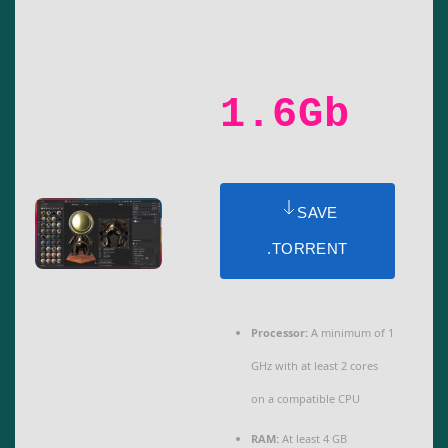
1.6Gb
SAVE
.TORRENT
Processor:
A minimum of 1
GHz with at least 2 cores
on a compatible CPU
RAM:
At least 4 GB