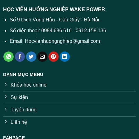
dự
trường
báo
HỌC VIỆN HƯỚNG NGHIỆP WAKE POWER
giảm
ở
Số 9 Dịch Vọng Hậu - Cầu Giấy - Hà Nội.
nhiều
ngành
Số điện thoại: 0984 686 616 - 0912.158.136
Email: Hocvienhuongnghiep@gmail.com
DANH MỤC MENU
Khóa học online
Sự kiện
Tuyển dụng
Liên hệ
FANPAGE