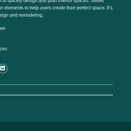
t to quickly design and plan interior spaces. Sweet
 elements to help users create their perfect space. It’s
design and remodeling.
are
ices