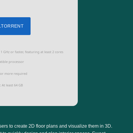
 .TORRENT
1 GHz or faster, featuring at least 2 cores
tible processor
or more required
:
At least 64 GB
ers to create 2D floor plans and visualize them in 3D.