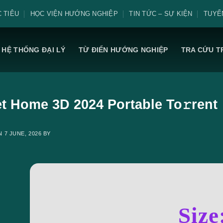
 TIÊU
HỌC VIỆN HƯỚNG NGHIỆP
TIN TỨC – SỰ KIỆN
TUYỂ
HỆ THỐNG ĐẠI LÝ
TỪ ĐIỂN HƯỚNG NGHIỆP
TRA CỨU T
t Home 3D 2024 Portable To𝚛rent
ON
7 JUNE, 2026
BY
Size