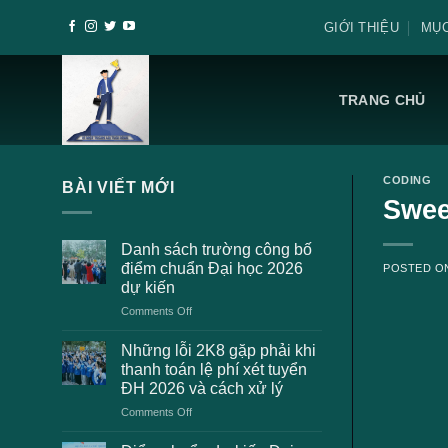
Skip
GIỚI THIỆU
MỤC
to
content
TRANG CHỦ
CODING
BÀI VIẾT MỚI
Swee
Danh sách trường công bố
điểm chuẩn Đại học 2026
POSTED 
dự kiến
on
Comments Off
Danh
sách
Những lỗi 2K8 gặp phải khi
trường
thanh toán lệ phí xét tuyển
công
ĐH 2026 và cách xử lý
bố
on
Comments Off
điểm
Những
chuẩn
lỗi
Đại