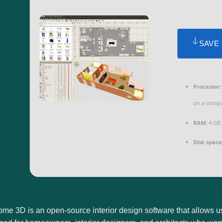
SAVE
Processor:
on a compa
RAM:
4 GB 
Disk space
e 3D is an open-source interior design software that allows us