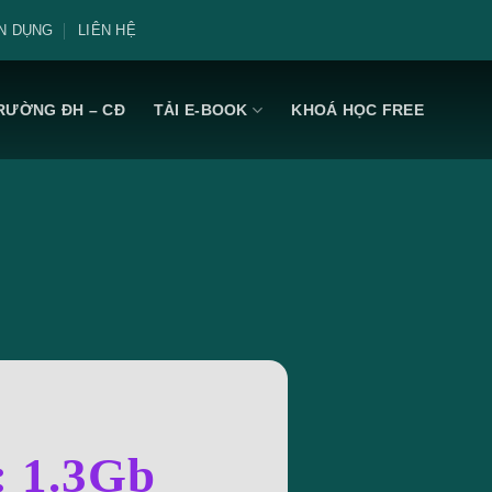
N DỤNG
LIÊN HỆ
RƯỜNG ĐH – CĐ
TẢI E-BOOK
KHOÁ HỌC FREE
: 1.3Gb