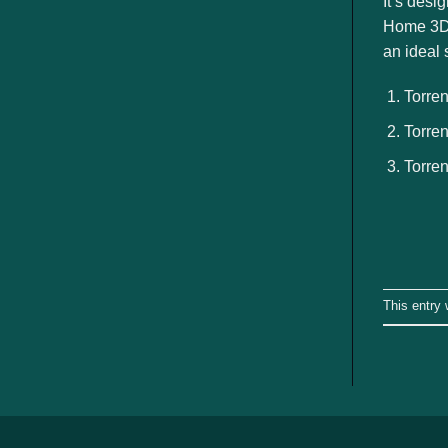
It’s desi
ngành
Home 3D i
an ideal 
Torren
Torren
Torren
This entry