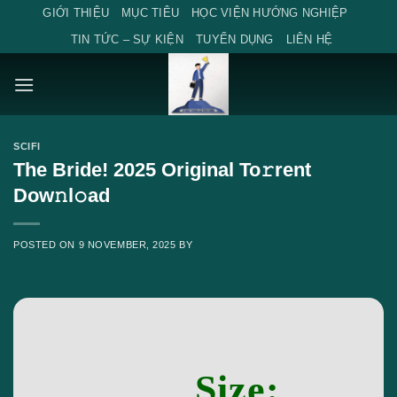
Skip
GIỚI THIỆU
MỤC TIÊU
HỌC VIỆN HƯỚNG NGHIỆP
to
TIN TỨC – SỰ KIỆN
TUYỂN DỤNG
LIÊN HỆ
content
SCIFI
The Bride! 2025 Original To𝚛rent
Dow𝚗l𝚘ad
POSTED ON
9 NOVEMBER, 2025
BY
Size: