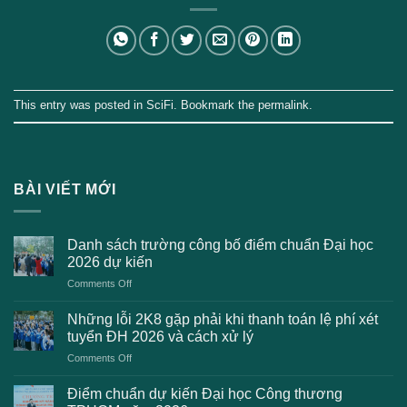
This entry was posted in
SciFi
. Bookmark the
permalink
.
BÀI VIẾT MỚI
Danh sách trường công bố điểm chuẩn Đại học
2026 dự kiến
on
Comments Off
Danh
sách
Những lỗi 2K8 gặp phải khi thanh toán lệ phí xét
trường
tuyển ĐH 2026 và cách xử lý
công
on
Comments Off
bố
Những
điểm
lỗi
chuẩn
Điểm chuẩn dự kiến Đại học Công thương
2K8
Đại