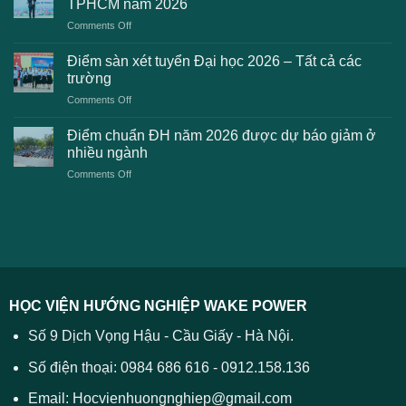
TPHCM năm 2026
gặp
học
on
Comments Off
phải
2026
Điểm
khi
dự
chuẩn
thanh
Điểm sàn xét tuyển Đại học 2026 – Tất cả các
kiến
dự
toán
trường
kiến
lệ
on
Comments Off
Đại
phí
Điểm
học
xét
sàn
Công
Điểm chuẩn ĐH năm 2026 được dự báo giảm ở
tuyển
xét
thương
nhiều ngành
ĐH
tuyển
TPHCM
2026
on
Comments Off
Đại
năm
và
Điểm
học
2026
cách
chuẩn
2026
xử
ĐH
–
lý
năm
Tất
2026
cả
được
các
dự
trường
báo
HỌC VIỆN HƯỚNG NGHIỆP WAKE POWER
giảm
ở
Số 9 Dịch Vọng Hậu - Cầu Giấy - Hà Nội.
nhiều
ngành
Số điện thoại: 0984 686 616 - 0912.158.136
Email: Hocvienhuongnghiep@gmail.com