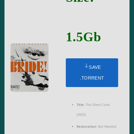
1.5Gb
SAVE
.TORRENT
Title:
The Silent Code
(2023)
Restoration:
Not Needed