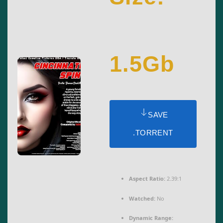
1.5Gb
SAVE
.TORRENT
Aspect Ratio:
2.39:1
Watched:
No
Dynamic Range: