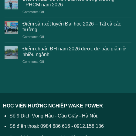
2K8
Đại
TPHCM năm 2026
gặp
học
on
Comments Off
phải
2026
Điểm
khi
dự
chuẩn
thanh
Điểm sàn xét tuyển Đại học 2026 – Tất cả các
kiến
dự
toán
trường
kiến
lệ
on
Comments Off
Đại
phí
Điểm
học
xét
sàn
Công
Điểm chuẩn ĐH năm 2026 được dự báo giảm ở
tuyển
xét
thương
nhiều ngành
ĐH
tuyển
TPHCM
2026
on
Comments Off
Đại
năm
và
Điểm
học
2026
cách
chuẩn
2026
xử
ĐH
–
lý
năm
Tất
2026
cả
được
các
dự
trường
báo
HỌC VIỆN HƯỚNG NGHIỆP WAKE POWER
giảm
ở
Số 9 Dịch Vọng Hậu - Cầu Giấy - Hà Nội.
nhiều
ngành
Số điện thoại: 0984 686 616 - 0912.158.136