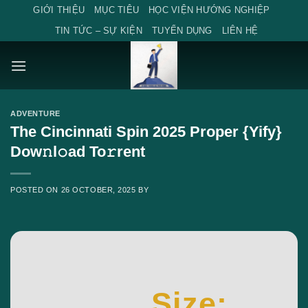
Skip
GIỚI THIỆU
MỤC TIÊU
HỌC VIỆN HƯỚNG NGHIỆP
to
TIN TỨC – SỰ KIỆN
TUYỂN DỤNG
LIÊN HỆ
content
ADVENTURE
The Cincinnati Spin 2025 Proper {Yify}
Dow𝚗l𝚘ad To𝚛rent
POSTED ON
26 OCTOBER, 2025
BY
Size: