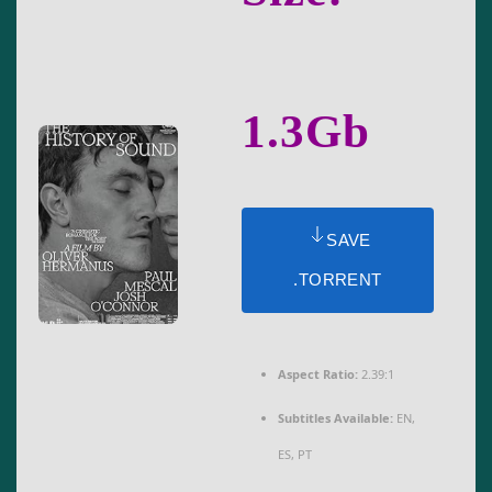
1.3Gb
SAVE
.TORRENT
Aspect Ratio:
2.39:1
Subtitles Available:
EN,
ES, PT