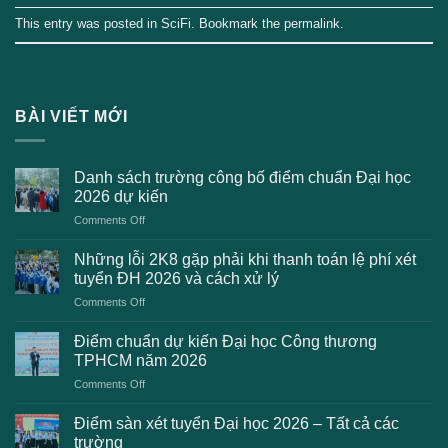
This entry was posted in
SciFi
. Bookmark the
permalink
.
BÀI VIẾT MỚI
Danh sách trường công bố điểm chuẩn Đại học
2026 dự kiến
on
Comments Off
Danh
sách
Những lỗi 2K8 gặp phải khi thanh toán lệ phí xét
trường
tuyển ĐH 2026 và cách xử lý
công
on
Comments Off
bố
Những
điểm
lỗi
chuẩn
Điểm chuẩn dự kiến Đại học Công thương
2K8
Đại
TPHCM năm 2026
gặp
học
on
Comments Off
phải
2026
Điểm
khi
dự
chuẩn
thanh
Điểm sàn xét tuyển Đại học 2026 – Tất cả các
kiến
dự
toán
trường