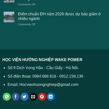
kiến
lệ
on
Comments Off
Đại
phí
Điểm
học
xét
sàn
Công
Điểm chuẩn ĐH năm 2026 được dự báo giảm ở
tuyển
xét
thương
nhiều ngành
ĐH
tuyển
TPHCM
2026
on
Comments Off
Đại
năm
và
Điểm
học
2026
cách
chuẩn
2026
xử
ĐH
–
lý
năm
Tất
2026
cả
được
các
dự
trường
báo
HỌC VIỆN HƯỚNG NGHIỆP WAKE POWER
giảm
ở
Số 9 Dịch Vọng Hậu - Cầu Giấy - Hà Nội.
nhiều
ngành
Số điện thoại: 0984 686 616 - 0912.158.136
Email: Hocvienhuongnghiep@gmail.com