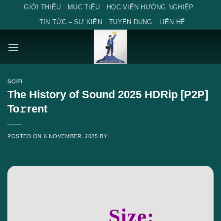
Skip
GIỚI THIỆU
MỤC TIÊU
HỌC VIỆN HƯỚNG NGHIỆP
to
TIN TỨC – SỰ KIỆN
TUYỂN DỤNG
LIÊN HỆ
content
SCIFI
The History of Sound 2025 HDRip [P2P]
To𝚛rent
POSTED ON
6 NOVEMBER, 2025
BY
Size: