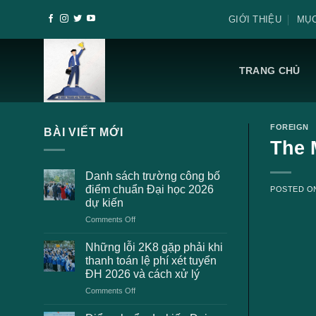
Skip
GIỚI THIỆU
MỤC
to
content
TRANG CHỦ
FOREIGN
BÀI VIẾT MỚI
The 
Danh sách trường công bố
điểm chuẩn Đại học 2026
POSTED 
dự kiến
on
Comments Off
Danh
sách
Những lỗi 2K8 gặp phải khi
trường
thanh toán lệ phí xét tuyển
công
ĐH 2026 và cách xử lý
bố
on
Comments Off
điểm
Những
chuẩn
lỗi
Đại