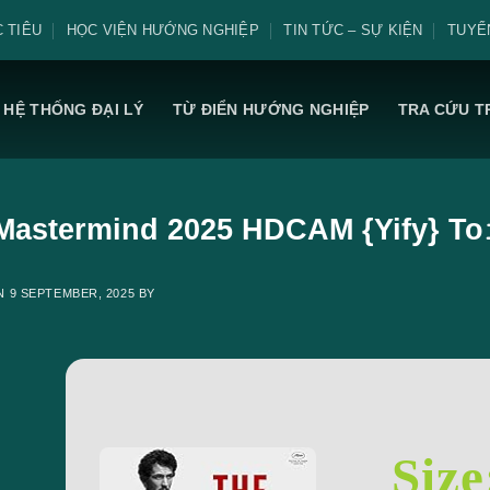
 TIÊU
HỌC VIỆN HƯỚNG NGHIỆP
TIN TỨC – SỰ KIỆN
TUYỂ
HỆ THỐNG ĐẠI LÝ
TỪ ĐIỂN HƯỚNG NGHIỆP
TRA CỨU T
Mastermind 2025 HDCAM {Yify} To
ON
9 SEPTEMBER, 2025
BY
Size