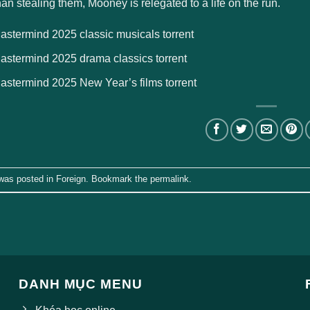
 than stealing them, Mooney is relegated to a life on the run.
stermind 2025 classic musicals torrent
astermind 2025 drama classics torrent
astermind 2025 New Year’s films torrent
 was posted in
Foreign
. Bookmark the
permalink
.
DANH MỤC MENU