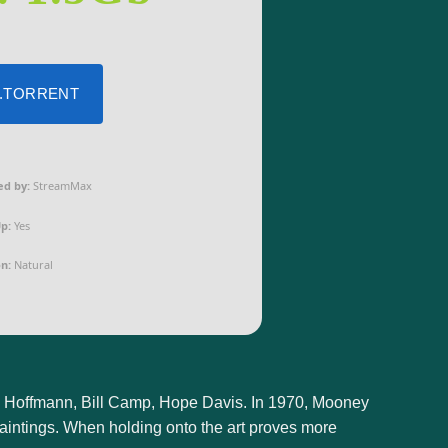
 .TORRENT
ed by:
StreamMax
p:
Yes
n:
Natural
y Hoffmann, Bill Camp, Hope Davis. In 1970, Mooney
aintings. When holding onto the art proves more