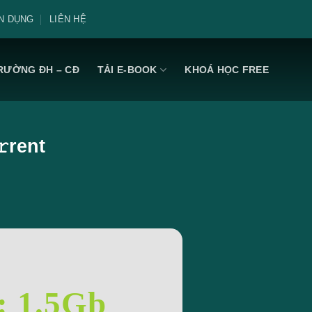
N DỤNG
LIÊN HỆ
RƯỜNG ĐH – CĐ
TẢI E-BOOK
KHOÁ HỌC FREE
rent
: 1.5Gb