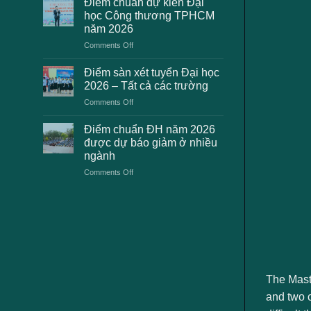
Điểm chuẩn dự kiến Đại
2K8
học
học Công thương TPHCM
gặp
2026
năm 2026
phải
dự
on
Comments Off
khi
kiến
Điểm
thanh
chuẩn
toán
Điểm sàn xét tuyển Đại học
dự
lệ
2026 – Tất cả các trường
kiến
phí
on
Comments Off
Đại
xét
Điểm
học
tuyển
sàn
Công
Điểm chuẩn ĐH năm 2026
ĐH
xét
thương
2026
được dự báo giảm ở nhiều
tuyển
TPHCM
và
ngành
Đại
năm
cách
on
Comments Off
học
2026
xử
Điểm
2026
lý
chuẩn
–
ĐH
Tất
năm
cả
2026
các
được
trường
dự
báo
giảm
The Mast
ở
and two c
nhiều