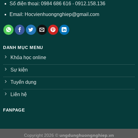
ngành
Số điện thoại: 0984 686 616 - 0912.158.136
Email: Hocvienhuongnghiep@gmail.com
DANH MỤC MENU
Khóa học online
Sự kiện
Tuyển dụng
Liên hệ
FANPAGE
Copyright 2026 ©
ungdunghuongnghiep.vn