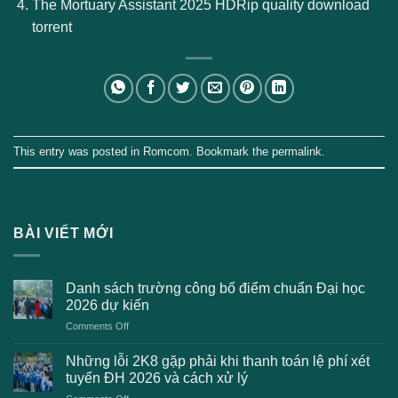
The Mortuary Assistant 2025 HDRip quality download
torrent
This entry was posted in
Romcom
. Bookmark the
permalink
.
BÀI VIẾT MỚI
Danh sách trường công bố điểm chuẩn Đại học
2026 dự kiến
on
Comments Off
Danh
sách
Những lỗi 2K8 gặp phải khi thanh toán lệ phí xét
trường
tuyển ĐH 2026 và cách xử lý
công
on