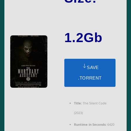
1.2Gb
SAVE
.TORRENT
Title:
The Silent Code
(2023)
Runtime in Seconds:
6420