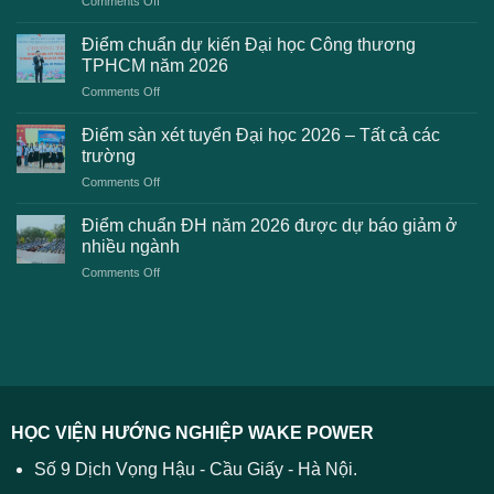
Comments Off
bố
Những
điểm
lỗi
chuẩn
Điểm chuẩn dự kiến Đại học Công thương
2K8
Đại
TPHCM năm 2026
gặp
học
on
Comments Off
phải
2026
Điểm
khi
dự
chuẩn
thanh
Điểm sàn xét tuyển Đại học 2026 – Tất cả các
kiến
dự
toán
trường
kiến
lệ
on
Comments Off
Đại
phí
Điểm
học
xét
sàn
Công
Điểm chuẩn ĐH năm 2026 được dự báo giảm ở
tuyển
xét
thương
nhiều ngành
ĐH
tuyển
TPHCM
2026
on
Comments Off
Đại
năm
và
Điểm
học
2026
cách
chuẩn
2026
xử
ĐH
–
lý
năm
Tất
2026
cả
được
các
dự
trường
báo
HỌC VIỆN HƯỚNG NGHIỆP WAKE POWER
giảm
ở
Số 9 Dịch Vọng Hậu - Cầu Giấy - Hà Nội.
nhiều