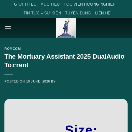
Skip
GIỚI THIỆU
MỤC TIÊU
HỌC VIỆN HƯỚNG NGHIỆP
to
TIN TỨC – SỰ KIỆN
TUYỂN DỤNG
LIÊN HỆ
content
ROMCOM
The Mortuary Assistant 2025 DualAudio
To𝚛rent
POSTED ON
10 JUNE, 2026
BY
Size: