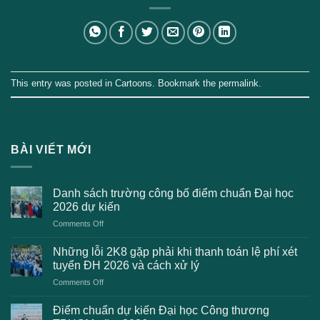
This entry was posted in
Cartoons
. Bookmark the
permalink
.
BÀI VIẾT MỚI
Danh sách trường công bố điểm chuẩn Đại học
2026 dự kiến
on
Comments Off
Danh
sách
Những lỗi 2K8 gặp phải khi thanh toán lệ phí xét
trường
tuyển ĐH 2026 và cách xử lý
công
on
Comments Off
bố
Những
điểm
lỗi
chuẩn
Điểm chuẩn dự kiến Đại học Công thương
2K8