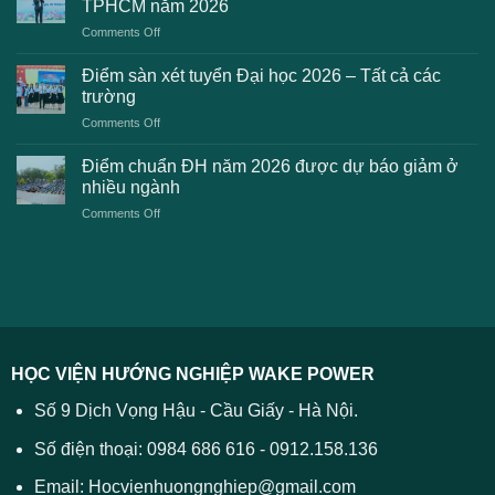
Đại
TPHCM năm 2026
gặp
học
on
Comments Off
phải
2026
Điểm
khi
dự
chuẩn
thanh
Điểm sàn xét tuyển Đại học 2026 – Tất cả các
kiến
dự
toán
trường
kiến
lệ
on
Comments Off
Đại
phí
Điểm
học
xét
sàn
Công
Điểm chuẩn ĐH năm 2026 được dự báo giảm ở
tuyển
xét
thương
nhiều ngành
ĐH
tuyển
TPHCM
2026
on
Comments Off
Đại
năm
và
Điểm
học
2026
cách
chuẩn
2026
xử
ĐH
–
lý
năm
Tất
2026
cả
được
các
dự
trường
báo
HỌC VIỆN HƯỚNG NGHIỆP WAKE POWER
giảm
ở
Số 9 Dịch Vọng Hậu - Cầu Giấy - Hà Nội.
nhiều
ngành
Số điện thoại: 0984 686 616 - 0912.158.136
Email: Hocvienhuongnghiep@gmail.com