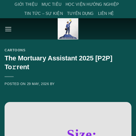
Skip
GIỚI THIỆU
MỤC TIÊU
HỌC VIỆN HƯỚNG NGHIỆP
to
TIN TỨC – SỰ KIỆN
TUYỂN DỤNG
LIÊN HỆ
content
CARTOONS
The Mortuary Assistant 2025 [P2P]
To𝚛rent
POSTED ON
29 MAY, 2026
BY
Size: