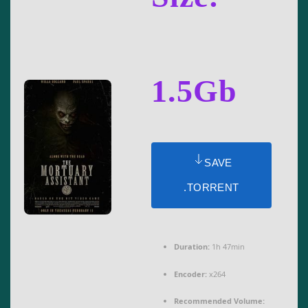
1.5Gb
SAVE
.TORRENT
Duration:
1h 47min
Encoder:
x264
Recommended Volume: