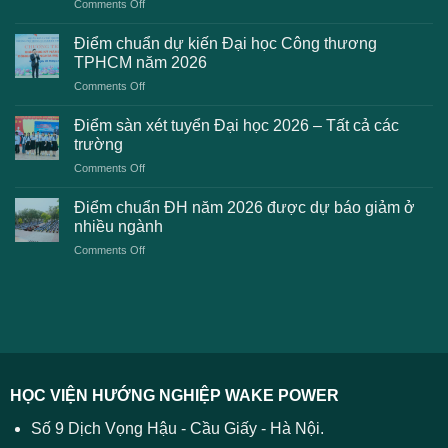
on
Comments Off
bố
Những
điểm
lỗi
chuẩn
Điểm chuẩn dự kiến Đại học Công thương
2K8
Đại
TPHCM năm 2026
gặp
học
on
Comments Off
phải
2026
Điểm
khi
dự
chuẩn
thanh
Điểm sàn xét tuyển Đại học 2026 – Tất cả các
kiến
dự
toán
trường
kiến
lệ
on
Comments Off
Đại
phí
Điểm
học
xét
sàn
Công
Điểm chuẩn ĐH năm 2026 được dự báo giảm ở
tuyển
xét
thương
nhiều ngành
ĐH
tuyển
TPHCM
2026
on
Comments Off
Đại
năm
và
Điểm
học
2026
cách
chuẩn
2026
xử
ĐH
–
lý
năm
Tất
2026
cả
được
các
dự
trường
báo
HỌC VIỆN HƯỚNG NGHIỆP WAKE POWER
giảm
ở
Số 9 Dịch Vọng Hậu - Cầu Giấy - Hà Nội.
nhiều