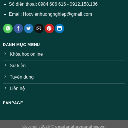
ngành
Số điện thoại: 0984 686 616 - 0912.158.136
Email: Hocvienhuongnghiep@gmail.com
DANH MỤC MENU
Khóa học online
Sự kiện
Tuyển dụng
Liên hệ
FANPAGE
Copyright 2026 ©
ungdunghuongnghiep.vn