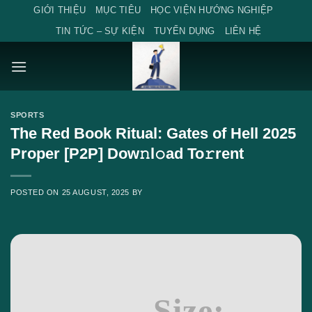
Skip
GIỚI THIỆU
MỤC TIÊU
HỌC VIỆN HƯỚNG NGHIỆP
to
TIN TỨC – SỰ KIỆN
TUYỂN DỤNG
LIÊN HỆ
content
SPORTS
The Red Book Ritual: Gates of Hell 2025
Proper [P2P] Dow𝚗l𝚘ad To𝚛rent
POSTED ON
25 AUGUST, 2025
BY
Size: