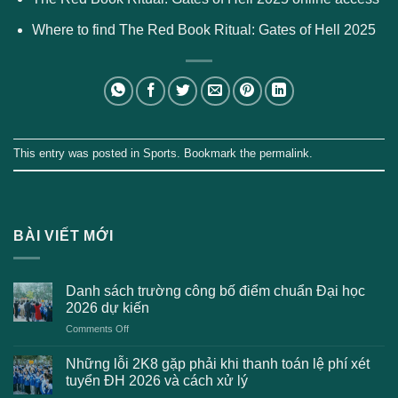
Where to find The Red Book Ritual: Gates of Hell 2025
This entry was posted in
Sports
. Bookmark the
permalink
.
BÀI VIẾT MỚI
Danh sách trường công bố điểm chuẩn Đại học
2026 dự kiến
on
Comments Off
Danh
sách
Những lỗi 2K8 gặp phải khi thanh toán lệ phí xét
trường
tuyển ĐH 2026 và cách xử lý
công