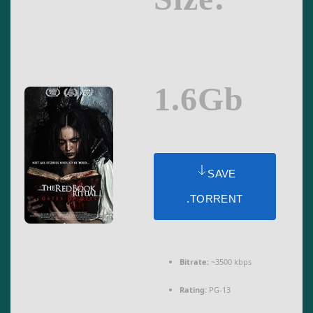
1.6Gb
SAVE
.TORRENT
Bitrate:
~3500 kbps
Rating:
PG-13