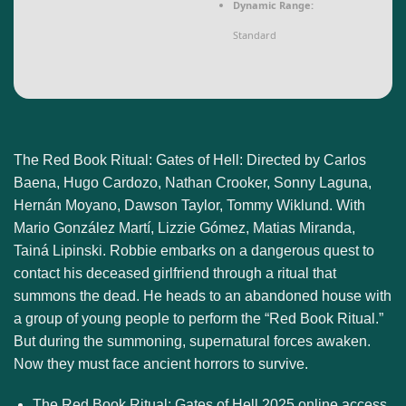
Dynamic Range:
Standard
The Red Book Ritual: Gates of Hell: Directed by Carlos
Baena, Hugo Cardozo, Nathan Crooker, Sonny Laguna,
Hernán Moyano, Dawson Taylor, Tommy Wiklund. With
Mario González Martí, Lizzie Gómez, Matias Miranda,
Tainá Lipinski. Robbie embarks on a dangerous quest to
contact his deceased girlfriend through a ritual that
summons the dead. He heads to an abandoned house with
a group of young people to perform the “Red Book Ritual.”
But during the summoning, supernatural forces awaken.
Now they must face ancient horrors to survive.
The Red Book Ritual: Gates of Hell 2025 online access