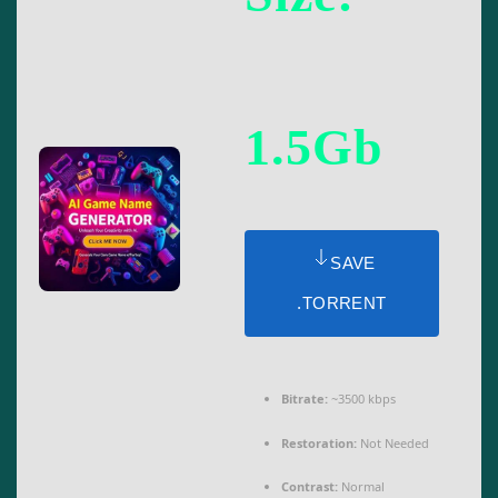
1.5Gb
SAVE
.TORRENT
Bitrate:
~3500 kbps
Restoration:
Not Needed
Contrast:
Normal