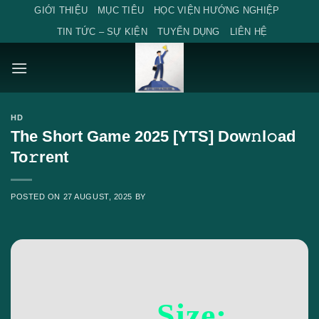
Skip
GIỚI THIỆU
MỤC TIÊU
HỌC VIỆN HƯỚNG NGHIỆP
to
TIN TỨC – SỰ KIỆN
TUYỂN DỤNG
LIÊN HỆ
content
HD
The Short Game 2025 [YTS] Dow𝚗l𝚘ad
To𝚛rent
POSTED ON
27 AUGUST, 2025
BY
Size: