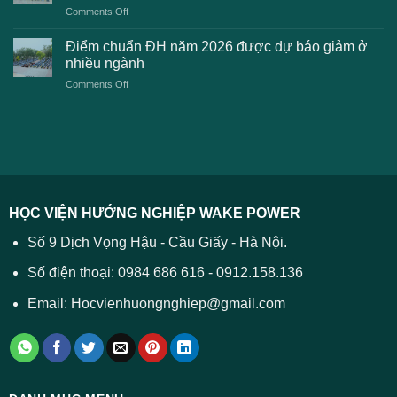
lệ
on
Comments Off
Đại
phí
Điểm
học
xét
sàn
Công
Điểm chuẩn ĐH năm 2026 được dự báo giảm ở
tuyển
xét
thương
nhiều ngành
ĐH
tuyển
TPHCM
2026
on
Comments Off
Đại
năm
và
Điểm
học
2026
cách
chuẩn
2026
xử
ĐH
–
lý
năm
Tất
2026
cả
được
các
dự
trường
báo
HỌC VIỆN HƯỚNG NGHIỆP WAKE POWER
giảm
ở
Số 9 Dịch Vọng Hậu - Cầu Giấy - Hà Nội.
nhiều
ngành
Số điện thoại: 0984 686 616 - 0912.158.136
Email: Hocvienhuongnghiep@gmail.com