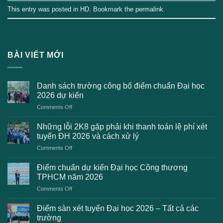
This entry was posted in
HD
. Bookmark the
permalink
.
BÀI VIẾT MỚI
Danh sách trường công bố điểm chuẩn Đại học
2026 dự kiến
on
Comments Off
Danh
sách
Những lỗi 2K8 gặp phải khi thanh toán lệ phí xét
trường
tuyển ĐH 2026 và cách xử lý
công
on
Comments Off
bố
Những
điểm
lỗi
chuẩn
Điểm chuẩn dự kiến Đại học Công thương
2K8
Đại
TPHCM năm 2026
gặp
học
on
Comments Off
phải
2026
Điểm
khi
dự
chuẩn
thanh
Điểm sàn xét tuyển Đại học 2026 – Tất cả các
kiến
dự
toán
trường
kiến