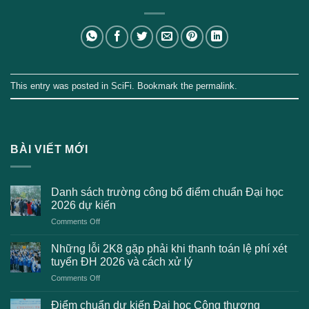
This entry was posted in
SciFi
. Bookmark the
permalink
.
BÀI VIẾT MỚI
Danh sách trường công bố điểm chuẩn Đại học
2026 dự kiến
on
Comments Off
Danh
sách
Những lỗi 2K8 gặp phải khi thanh toán lệ phí xét
trường
tuyển ĐH 2026 và cách xử lý
công
on
Comments Off
bố
Những
điểm
lỗi
chuẩn
Điểm chuẩn dự kiến Đại học Công thương