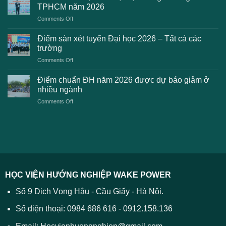
2K8
Đại
TPHCM năm 2026
gặp
học
on
Comments Off
phải
2026
Điểm
khi
dự
chuẩn
thanh
Điểm sàn xét tuyển Đại học 2026 – Tất cả các
kiến
dự
toán
trường
kiến
lệ
on
Comments Off
Đại
phí
Điểm
học
xét
sàn
Công
Điểm chuẩn ĐH năm 2026 được dự báo giảm ở
tuyển
xét
thương
nhiều ngành
ĐH
tuyển
TPHCM
2026
on
Comments Off
Đại
năm
và
Điểm
học
2026
cách
chuẩn
2026
xử
ĐH
–
lý
năm
Tất
2026
cả
được
các
dự
trường
báo
HỌC VIỆN HƯỚNG NGHIỆP WAKE POWER
giảm
ở
Số 9 Dịch Vọng Hậu - Cầu Giấy - Hà Nội.
nhiều
ngành
Số điện thoại: 0984 686 616 - 0912.158.136