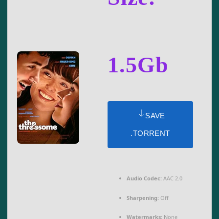
1.5Gb
SAVE
.TORRENT
Audio Codec:
AAC 2.0
Sharpening:
Off
Watermarks:
None