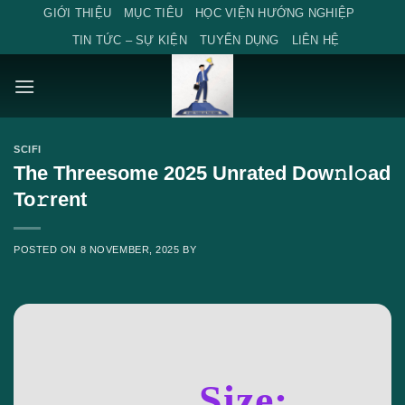
Skip
GIỚI THIỆU
MỤC TIÊU
HỌC VIỆN HƯỚNG NGHIỆP
to
TIN TỨC – SỰ KIỆN
TUYỂN DỤNG
LIÊN HỆ
content
SCIFI
The Threesome 2025 Unrated Dow𝚗l𝚘ad
To𝚛rent
POSTED ON
8 NOVEMBER, 2025
BY
Size: