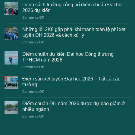
Danh sách trường công bố điểm chuẩn Đại học
2026 dự kiến
on
Comments Off
Danh
sách
Những lỗi 2K8 gặp phải khi thanh toán lệ phí xét
trường
tuyển ĐH 2026 và cách xử lý
công
on
Comments Off
bố
Những
điểm
lỗi
chuẩn
Điểm chuẩn dự kiến Đại học Công thương
2K8
Đại
TPHCM năm 2026
gặp
học
on
Comments Off
phải
2026
Điểm
khi
dự
chuẩn
thanh
Điểm sàn xét tuyển Đại học 2026 – Tất cả các
kiến
dự
toán
trường
kiến
lệ
on
Comments Off
Đại
phí
Điểm
học
xét
sàn
Công
Điểm chuẩn ĐH năm 2026 được dự báo giảm ở
tuyển
xét
thương
nhiều ngành
ĐH
tuyển
TPHCM
2026
on
Comments Off
Đại
năm
và
Điểm
học
2026
cách
chuẩn
2026
xử
ĐH
–
lý