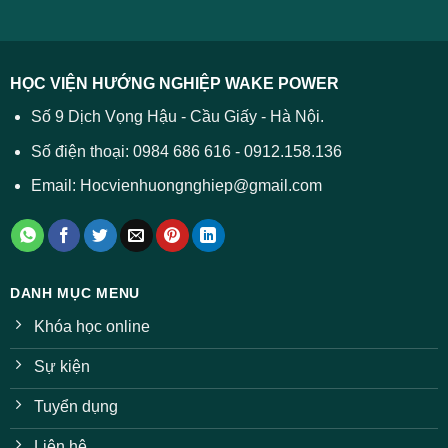
năm
Tất
2026
cả
được
các
dự
trường
báo
HỌC VIỆN HƯỚNG NGHIỆP WAKE POWER
giảm
ở
Số 9 Dịch Vọng Hậu - Cầu Giấy - Hà Nội.
nhiều
ngành
Số điện thoại: 0984 686 616 - 0912.158.136
Email: Hocvienhuongnghiep@gmail.com
DANH MỤC MENU
Khóa học online
Sự kiện
Tuyển dụng
Liên hệ