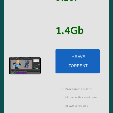
1.4Gb
SAVE
.TORRENT
Processor:
1 GHz or
higher, with a minimum
of two cores on a