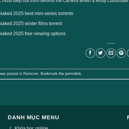
, must step out from behind the camera when a feisty classmate
Naked 2025 best mini-series torrents
Naked 2025 winter films torrent
Naked 2025 free viewing options
 was posted in
Romcom
. Bookmark the
permalink
.
DANH MỤC MENU
Khóa học online