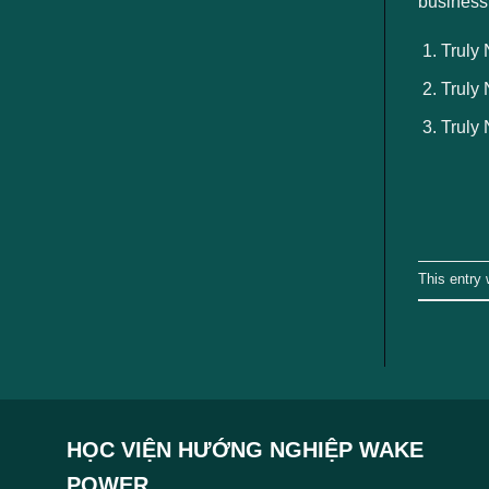
business
ngành
Truly 
Truly 
Truly 
This entry
HỌC VIỆN HƯỚNG NGHIỆP WAKE
POWER