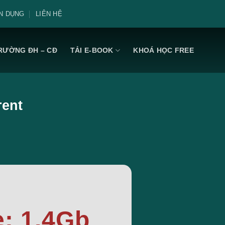
N DỤNG
LIÊN HỆ
RƯỜNG ĐH – CĐ
TẢI E-BOOK
KHOÁ HỌC FREE
rent
e: 1.4Gb