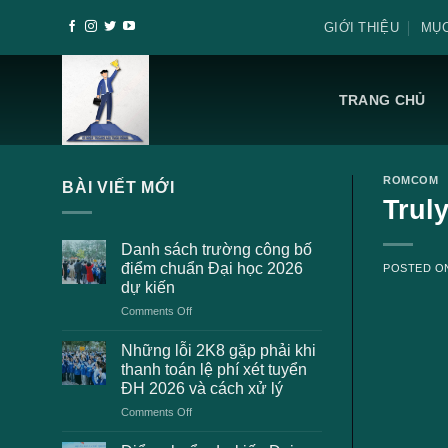
Skip
GIỚI THIỆU
MỤC
to
content
TRANG CHỦ
ROMCOM
BÀI VIẾT MỚI
Truly
Danh sách trường công bố
điểm chuẩn Đại học 2026
POSTED 
dự kiến
on
Comments Off
Danh
sách
Những lỗi 2K8 gặp phải khi
trường
thanh toán lệ phí xét tuyển
công
ĐH 2026 và cách xử lý
bố
on
Comments Off
điểm
Những
chuẩn
lỗi
Đại