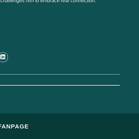
 challenges him to embrace real connection.
FANPAGE