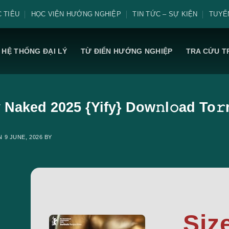
 TIÊU
HỌC VIỆN HƯỚNG NGHIỆP
TIN TỨC – SỰ KIỆN
TUYỂ
HỆ THỐNG ĐẠI LÝ
TỪ ĐIỂN HƯỚNG NGHIỆP
TRA CỨU T
 Naked 2025 {Yify} Dow𝚗l𝚘ad To𝚛
ON
9 JUNE, 2026
BY
Siz