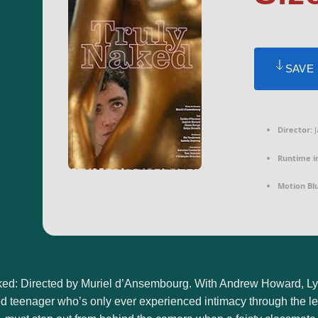
SAVE
Director:
J
Runtime i
Motion Blu
ked: Directed by Muriel d’Ansembourg. With Andrew Howard, L
ed teenager who’s only ever experienced intimacy through the le