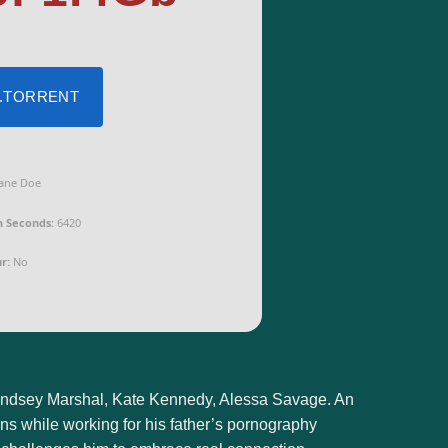
 .TORRENT
ane Doe
n Seconds:
6420
r:
No
yndsey Marshal, Kate Kennedy, Alessa Savage. An
ns while working for his father’s pornography