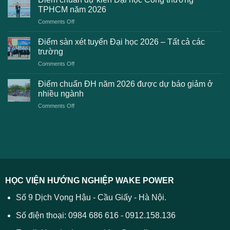
2K8
Đại
TPHCM năm 2026
gặp
học
on
Comments Off
phải
2026
Điểm
khi
dự
chuẩn
thanh
Điểm sàn xét tuyển Đại học 2026 – Tất cả các
kiến
dự
toán
trường
kiến
lệ
on
Comments Off
Đại
phí
Điểm
học
xét
sàn
Công
Điểm chuẩn ĐH năm 2026 được dự báo giảm ở
tuyển
xét
thương
nhiều ngành
ĐH
tuyển
TPHCM
2026
on
Comments Off
Đại
năm
và
Điểm
học
2026
cách
chuẩn
2026
xử
ĐH
–
lý
năm
Tất
2026
cả
được
các
dự
trường
báo
HỌC VIỆN HƯỚNG NGHIỆP WAKE POWER
giảm
ở
Số 9 Dịch Vọng Hậu - Cầu Giấy - Hà Nội.
nhiều
ngành
Số điện thoại: 0984 686 616 - 0912.158.136