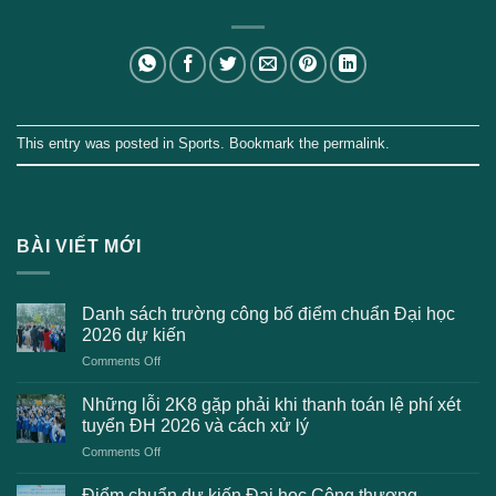
This entry was posted in
Sports
. Bookmark the
permalink
.
BÀI VIẾT MỚI
Danh sách trường công bố điểm chuẩn Đại học
2026 dự kiến
on
Comments Off
Danh
sách
Những lỗi 2K8 gặp phải khi thanh toán lệ phí xét
trường
tuyển ĐH 2026 và cách xử lý
công
on
Comments Off
bố
Những
điểm
lỗi
chuẩn
Điểm chuẩn dự kiến Đại học Công thương