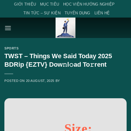
Skip
GIỚI THIỆU
MỤC TIÊU
HỌC VIỆN HƯỚNG NGHIỆP
to
TIN TỨC – SỰ KIỆN
TUYỂN DỤNG
LIÊN HỆ
content
SPORTS
TWST – Things We Said Today 2025
BDRip {EZTV} Dow𝚗l𝚘ad To𝚛rent
POSTED ON
20 AUGUST, 2025
BY
Size: