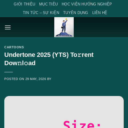
Skip
GIỚI THIỆU
MỤC TIÊU
HỌC VIỆN HƯỚNG NGHIỆP
to
TIN TỨC – SỰ KIỆN
TUYỂN DỤNG
LIÊN HỆ
content
CARTOONS
Undertone 2025 (YTS) To𝚛rent
Dow𝚗l𝚘ad
POSTED ON
29 MAY, 2026
BY
Size: