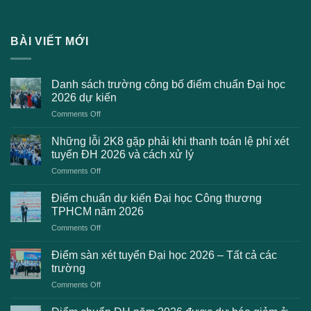
BÀI VIẾT MỚI
Danh sách trường công bố điểm chuẩn Đại học
2026 dự kiến
on
Comments Off
Danh
sách
Những lỗi 2K8 gặp phải khi thanh toán lệ phí xét
trường
tuyển ĐH 2026 và cách xử lý
công
on
Comments Off
bố
Những
điểm
lỗi
chuẩn
Điểm chuẩn dự kiến Đại học Công thương
2K8
Đại
TPHCM năm 2026
gặp
học
on
Comments Off
phải
2026
Điểm
khi
dự
chuẩn
thanh
Điểm sàn xét tuyển Đại học 2026 – Tất cả các
kiến
dự
toán
trường
kiến
lệ
on
Comments Off
Đại
phí
Điểm
học
xét
sàn
Công