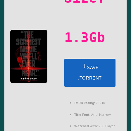
1.3Gb
SAVE
.TORRENT
IMDB Rating:
7.6/10
Title Font:
Arial Narrow
Watched with:
VLC Player