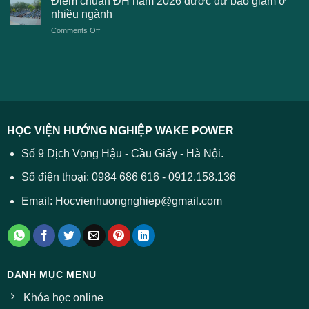
Điểm chuẩn ĐH năm 2026 được dự báo giảm ở
tuyển
xét
thương
nhiều ngành
ĐH
tuyển
TPHCM
2026
on
Comments Off
Đại
năm
và
Điểm
học
2026
cách
chuẩn
2026
xử
ĐH
–
lý
năm
Tất
2026
cả
được
các
dự
trường
báo
HỌC VIỆN HƯỚNG NGHIỆP WAKE POWER
giảm
ở
Số 9 Dịch Vọng Hậu - Cầu Giấy - Hà Nội.
nhiều
ngành
Số điện thoại: 0984 686 616 - 0912.158.136
Email: Hocvienhuongnghiep@gmail.com
DANH MỤC MENU
Khóa học online