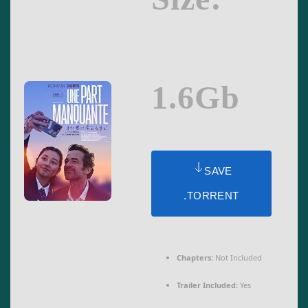
1.6Gb
SAVE
.TORRENT
Chapters:
Not Included
Trailer Included:
Yes