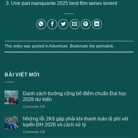
Une part manquante 2025 best film series torrent
This entry was posted in
Adventure
. Bookmark the
permalink
.
BÀI VIẾT MỚI
Danh sách trường công bố điểm chuẩn Đại học
2026 dự kiến
on
Comments Off
Danh
sách
Những lỗi 2K8 gặp phải khi thanh toán lệ phí xét
trường
tuyển ĐH 2026 và cách xử lý
công
on
Comments Off
bố
Những
điểm