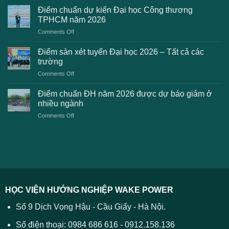
lỗi
chuẩn
Điểm chuẩn dự kiến Đại học Công thương
2K8
Đại
TPHCM năm 2026
gặp
học
on
Comments Off
phải
2026
Điểm
khi
dự
chuẩn
thanh
Điểm sàn xét tuyển Đại học 2026 – Tất cả các
kiến
dự
toán
trường
kiến
lệ
on
Comments Off
Đại
phí
Điểm
học
xét
sàn
Công
Điểm chuẩn ĐH năm 2026 được dự báo giảm ở
tuyển
xét
thương
nhiều ngành
ĐH
tuyển
TPHCM
2026
on
Comments Off
Đại
năm
và
Điểm
học
2026
cách
chuẩn
2026
xử
ĐH
–
lý
năm
Tất
2026
cả
được
các
dự
trường
báo
HỌC VIỆN HƯỚNG NGHIỆP WAKE POWER
giảm
ở
Số 9 Dịch Vọng Hậu - Cầu Giấy - Hà Nội.
nhiều
ngành
Số điện thoại: 0984 686 616 - 0912.158.136